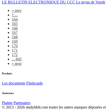
LE BULLETIN ELECTRONIQUE DU CCC Le tuyau de Veerle
«
prev
1 ...
164
165
166
167
168
169
170
171
172
... 845
»
next
Produits
Les documents
Flashcards
Assistance
Plainte
Partenaires
© 2013 - 2026 studylibfr.com toutes les autres marques déposées et