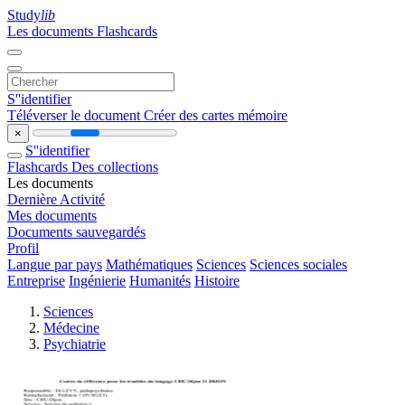
Study
lib
Les documents
Flashcards
S''identifier
Téléverser le document
Créer des cartes mémoire
×
S''identifier
Flashcards
Des collections
Les documents
Dernière Activité
Mes documents
Documents sauvegardés
Profil
Langue par pays
Mathématiques
Sciences
Sciences sociales
Entreprise
Ingénierie
Humanités
Histoire
Sciences
Médecine
Psychiatrie