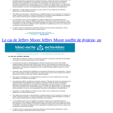
Le cas de Jeffrey Moore Jeffrey Moore souffre de dyslexie, un