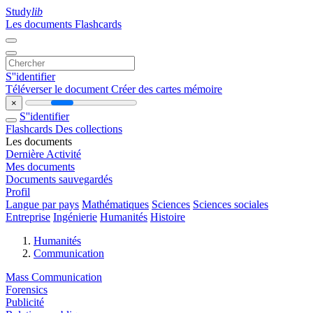
Study
lib
Les documents
Flashcards
S''identifier
Téléverser le document
Créer des cartes mémoire
×
S''identifier
Flashcards
Des collections
Les documents
Dernière Activité
Mes documents
Documents sauvegardés
Profil
Langue par pays
Mathématiques
Sciences
Sciences sociales
Entreprise
Ingénierie
Humanités
Histoire
Humanités
Communication
Mass Communication
Forensics
Publicité