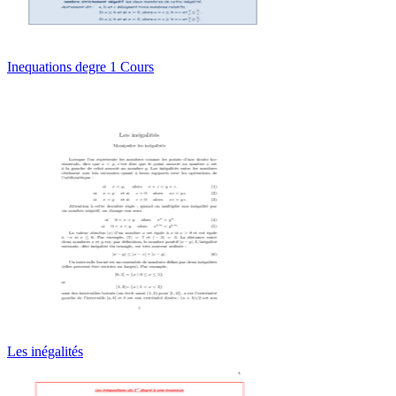
Inequations degre 1 Cours
Les inégalités