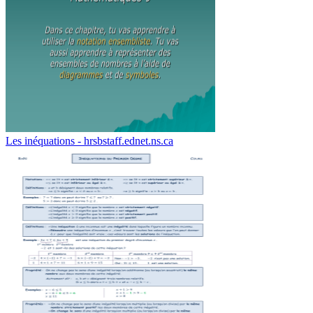
Les inéquations - hrsbstaff.ednet.ns.ca