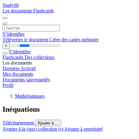
Study
lib
Les documents
Flashcards
S''identifier
Téléverser le document
Créer des cartes mémoire
×
S''identifier
Flashcards
Des collections
Les documents
Dernière Activité
Mes documents
Documents sauvegardés
Profil
Mathématiques
Inéquations
Téléchargement
Ajouter à ...
Ajouter à la (aux) collection (s)
Ajouter à enregistré