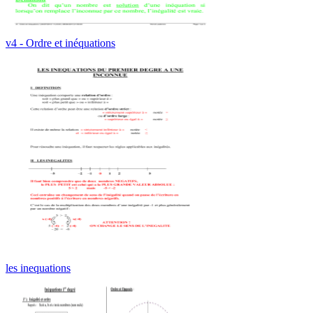
v4 - Ordre et inéquations
les inequations