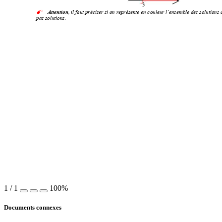
3 
 
Attention
, il faut préciser si on représente en couleur l’ensemble des solutions
pas solutions. 
1
/
1
100%
Documents connexes