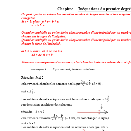
Chapitre. 
Inéquations du pr
emier degré
On peut ajouter ou retrancher un même nombre à chaqu
e membre d’une inégalité 
l’inégalité. 
Si a < b, alors 
a + c < b + c. 
 a 
 c > b 
 c 
Quand on multiplie ou qu'on divise chaque membre d'une
 inégalité par un nombre 
change pas le signe de l'inégalité. 
Quand on multiplie ou qu'on divise chaque membre d'
une inégalité par un nombre 
change le signe de l'inégalité. 
Si b < c, alors 
ab < ac 
si a > 0. 
ab > ac 
 si a < 0. 
Résoudre une inéquation d'inconnue x,
 c'est chercher toutes les valeurs de x vérifi
remarque 1:  
Il y a souvent plusieurs solutions. 
Résoudre: 5x 
 2 
≤
5 x 
2
cela revient à chercher les nombres x tels que 
  (5 > 0) ,  
≤
5
5
2
 , 
soit x 
≤
5
2
 . 
Les solutions de cette inéquations
 sont les nom
bres x tels que: x 
≤
5
représentation graphique des solutions: 
2
5
résoudre - 3 x < 9 
9
- 3 x
  (
 3 < 0, on
 doit changer le signe) 
cela revient à résoudre 
 > 
−
-3
- 3
soit x > - 3 
Les solutions de cette inéquation s
ont les nombres x tels que: x > 3. 