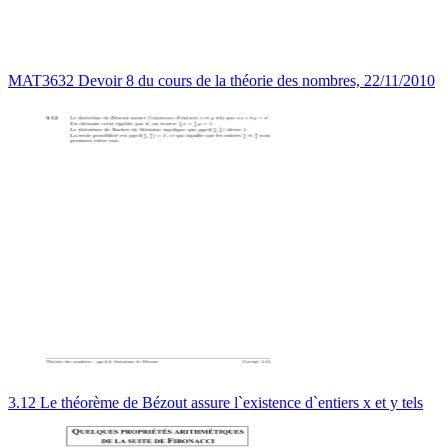
MAT3632 Devoir 8 du cours de la théorie des nombres, 22/11/2010
3.12 Le théorème de Bézout assure l`existence d`entiers x et y tels