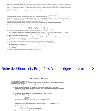
Suite de Fibonacci : Propriétés Arithmétiques - Terminale S