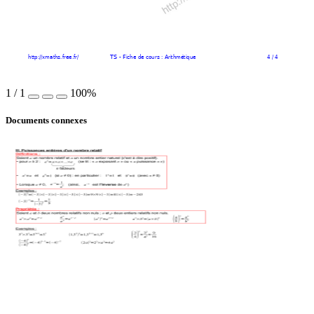
http://xmaths.free.fr/ 
TS - Fiche de cours : 
Arithmétique 
4 / 4
1
/
1
100%
Documents connexes