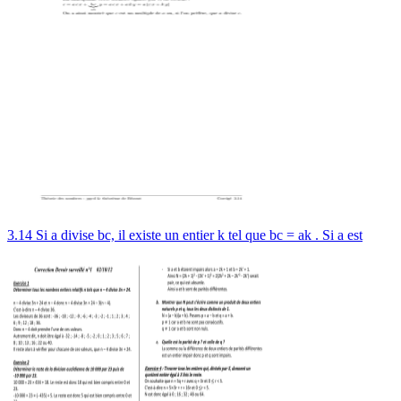
3.14 Si a divise bc, il existe un entier k tel que bc = ak . Si a est