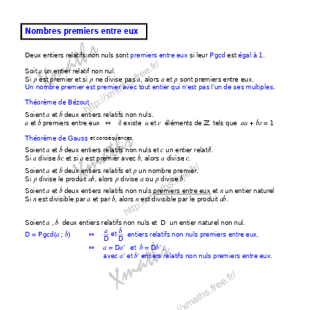
Nombres premiers 
entre eux 
Deux entiers relatifs non nuls
sont 
premiers entre eux
 si leur 
Pgcd
 est 
égal à 1.  
Soit 
 un ent
ier relatif non nul. 
a
Si 
 est premier et si 
 ne divise pas 
, al
ors 
 et 
 sont premiers entre eux. 
p
p
a
a
p
Un nombre prem
ier est prem
ier avec tout entie
r qui n'est pas l'un de ses multiples. 
Théorèm
e de Béz
out 
Soient 
 et 
 d
eux entiers relatifs non nuls. 
a
b
 et 
 premiers entre eux   
⇔
   il existe  
 et 
  élé
ments de Z
Z
   tel
s que  
1 
a
b
u
v
au + bv = 
Théorèm
e de Gauss
et conséquences
Soient 
 et 
 d
eux entiers relatifs non nuls et 
 un en
tier relatif. 
a
b
c
Si 
 div
ise 
 et si 
 est premier avec 
, alors 
 divise 
. 
a
bc
a
b
a
c
Soient 
 et 
 d
eux entiers relatifs et 
 un nombre prem
ier.  
a
b
p
Si 
 div
ise le produit 
, al
ors 
 divise 
 ou 
 di
vise 
. 
p
ab
p
a
p
b
Soient 
 et 
 d
eux entiers relatifs non nuls premiers entre eux et 
 un entier naturel 
a
b
n
Si 
 est divi
sible par 
 et par 
, al
ors 
 est divisible
 par le produit 
. 
n
a
b
n
ab
Soient 
 , 
  d
eux entiers relatifs non nuls et  D  un en
tier naturel non n
ul. 
a
b
b
a
 et 
D 
 Pgcd
⇔
  entiers relatifs non nuls premiers entre eux. 
=
(a ; b)
D
D
⇔
 D
   et  
 D
 ,     
a
=
a'
b
=
b'
avec 
 et 
 entiers relati
fs non nuls prem
iers entre eux. 
a'
b'