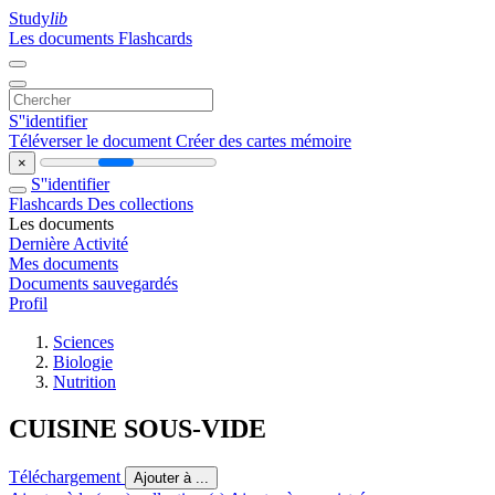
Study
lib
Les documents
Flashcards
S''identifier
Téléverser le document
Créer des cartes mémoire
×
S''identifier
Flashcards
Des collections
Les documents
Dernière Activité
Mes documents
Documents sauvegardés
Profil
Sciences
Biologie
Nutrition
CUISINE SOUS-VIDE
Téléchargement
Ajouter à ...