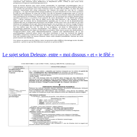
Le sujet selon Deleuze, entre « moi dissous » et « je fêlé »