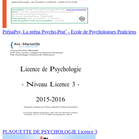
PrépaPsy, La prépa Psycho-Prat` - Ecole de Psychologues Praticiens
PLAQUETTE DE PSYCHOLOGIE Licence 3