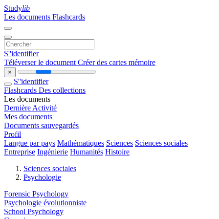
Study
lib
Les documents
Flashcards
S''identifier
Téléverser le document
Créer des cartes mémoire
×
S''identifier
Flashcards
Des collections
Les documents
Dernière Activité
Mes documents
Documents sauvegardés
Profil
Langue par pays
Mathématiques
Sciences
Sciences sociales
Entreprise
Ingénierie
Humanités
Histoire
Sciences sociales
Psychologie
Forensic Psychology
Psychologie évolutionniste
School Psychology