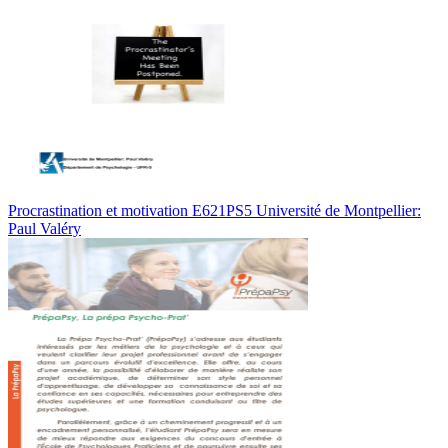
Procrastination et motivation E621PS5 Université de Montpellier:
Paul Valéry