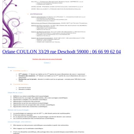
Orlane COULON 33/29 rue Deschodt 59000 : 06 66 99 62 04