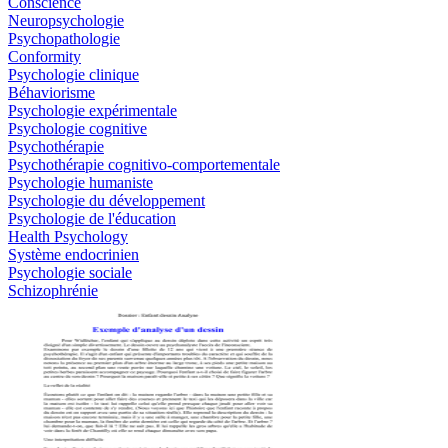
Conscience
Neuropsychologie
Psychopathologie
Conformity
Psychologie clinique
Béhaviorisme
Psychologie expérimentale
Psychologie cognitive
Psychothérapie
Psychothérapie cognitivo-comportementale
Psychologie humaniste
Psychologie du développement
Psychologie de l'éducation
Health Psychology
Système endocrinien
Psychologie sociale
Schizophrénie