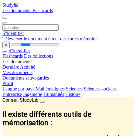
Study
lib
Les documents
Flashcards
S''identifier
Téléverser le document
Créer des cartes mémoire
×
S''identifier
Flashcards
Des collections
Les documents
Dernière Activité
Mes documents
Documents sauvegardés
Profil
Langue par pays
Mathématiques
Sciences
Sciences sociales
Entreprise
Ingénierie
Humanités
Histoire
Conseil StudyLib
Il existe différents outils de
mémorisation :