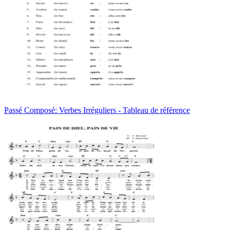
Passé Composé: Verbes Irréguliers - Tableau de référence