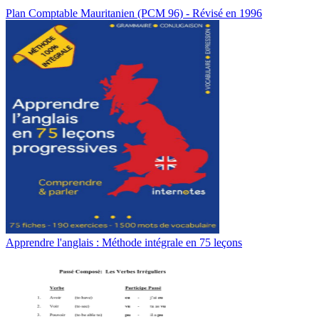
Plan Comptable Mauritanien (PCM 96) - Révisé en 1996
Apprendre l'anglais : Méthode intégrale en 75 leçons