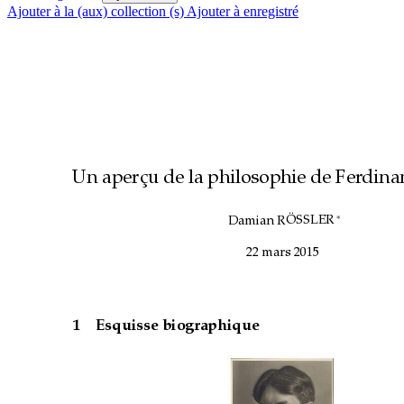
Ajouter à la (aux) collection (s)
Ajouter à enregistré
Un aperc
¸
u de la philosophie de Fer
dina
¨
∗
OSSLER 
Damian
R 
22 mars 2015
1
Esquisse biographique