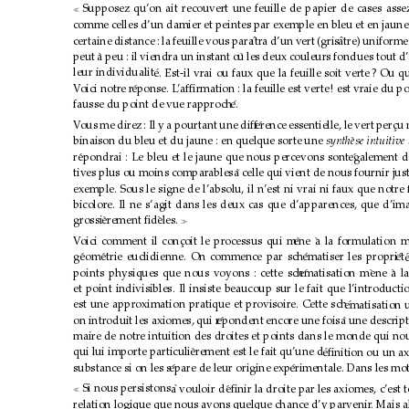
Supposez qu’on ait recouvert une feuille de papier de cases assez

comme celles d’un damier et peintes par exemple en bleu et en jaune
certaine distance : la feuille vous para
ıtra d’un vert (gris
ˆ
ˆ
atre) uniforme
peut 
a peu : il viendra un instant o
`
`
u les deux couleurs fondues tout d’
leur individualit
´
e. Est-il vrai ou faux que la feuille soit verte
? Ou qu’
V
oici notr
e r
eponse. L
´
’afﬁrmation : la feuille est verte
! est vraie du p
fausse du point de vue rapproch
´
e.
V
ous me dir
ez : Il y a pourtant une dif
f
erence essentielle, le vert perc
´
¸
u 
binaison du bleu et du jaune : en quelque sorte une 
synth
ese intuitive
`
r
epondrai : Le bleu et le jaune que nous percevons sont
´
egalement d
´
tives plus ou moins comparables
a celle qui vient de nous fournir ju
`
exemple. Sous le signe de l’absolu, il n’est ni vrai ni faux que notre 
bicolore. Il ne s’agit dans les deux
cas que d’apparences, que d’im
grossi
erement ﬁd
`
`
eles. 

V
oici comment il conc
¸
oit le processus qui m
ene 
`
`
a la formulation 
g
eom
´
etrie euclidienne. On commence par sch
´
ematiser les propri
´
et
´
´
points physiques que nous voyons : cette sch
ematisation m
´
ene 
`
`
a l
et point indivisibles. Il insiste beaucoup sur le fait que l’introductio
est une approximation pratique et pr
ovisoir
e. Cette sch
´
ematisation 
on introduit les axiomes, qui r
epondent encore une fois
´
`
a une descrip
maire de notr
e intuition des dr
oites et points dans le monde qui no
qui lui importe particuli
erement est le fait qu’une d
`
´
eﬁnition ou un ax
substance si on les s
epare de leur origine exp
´
´
erimentale. Dans les mot
Si nous persistons
`
a vouloir d
´
eﬁnir la droite par les axiomes, c’es

relation logique que nous avons quelque chance d’y parvenir
. Mais a