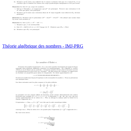
Théorie algébrique des nombres - IMJ-PRG