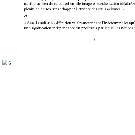
saisit plus rien de ce qui est en elle image et repr
esentation id
´
ealis
´
´
ees
pl
enitude de son sens
´
echappe 
´
a l’
`
´
etreinte des seuls axiomes.

et
Ainsi la notion de d
´
eﬁnition va s’
evanouir dans l’ind
´
etermin
´
e lorsqu
´

une signiﬁcation ind
´
ependante du processus par lequel les notions 
5
6