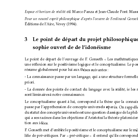
ed. Marco Panza et Jean-Claude Pont. Mass
Espace et horizon de r
ealit
´
e.
´
´
Pour un nouvel esprit philosophique d’apr
es l’oeuvre de Ferdinand Gonset
`
´
Editions de l’Aire, V
evey (1994).
3
Le point de d
epart du projet philosophique
´
sophie ouvert de de l’idon
eisme
´
Le point de d
epart de l’ouvrage de F
´
. Gonseth 
Les math
ematiques
´

une r
´
eﬂexion sur le positivisme logique et le conceptualisme. Le pos
r
esume globalement pour lui aux th
´
`
eses suivantes :
- La connaissance passe par un langage, qui a une structur
e formell
priori.
- La donn
ee des points de contact du langage avec la r
´
ealit
´
e, ie les 
´
sont liminaires
`
a notre connaissance.
Le conceptualisme quant
a lui, correspond
`
a la th
`
ese que la connais
`
passe par l’appr
ehension de concepts universels s
´
epar
´
´
es. On rappell
du statut des concepts universels est une question classique de la phi
qui a ses racines dans les objections d’Aristote
a la th
`
´
eorie platonicie
tion aux id
´
ees.
F
. Gonseth met d’embl
ee le positivisme et le conceptualisme sur le m
´
ˆ
e
liﬁe de pr
e-critiques. Par 
´
pr
e-critique 
´
il entend qu’ils correspon

