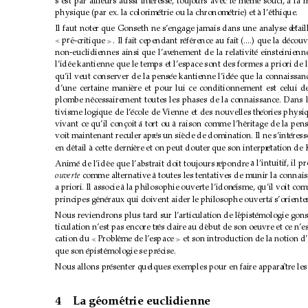
s’est par ailleurs aussi int
eress
´
e, toujours avec le m
´
eme souci,
ˆ
a la 
`
physique (par ex. la colorim
etrie ou la chronom
´
etrie) et
´
a l’
`
´
ethique.
Il faut noter que Gonseth ne s’engage jamais dans une analyse d
etail
´
e-critique 
. Il fait cependant r
ef
´
erence au fait (....) que la d
´
ecouv
´
pr
´


non-euclidiennes ainsi que l’av
enement de la relativit
´
´
e einsteinienn
l’id
´
ee kantienne que le temps et l’espace sont des formes a priori de l’
qu’il veut conserver de la pens
ee kantienne l’id
´
ee que la connaissan
´
d’une certaine mani
`
ere et pour lui ce conditionnement est celui de 
plombe n
´
ecessairement toutes les phases de
la connaissance. Dans l
tivisme logique de l’
ecole de V
´
ienne et des nouvelles th
´
eories physiq
vivant ce qu’il conc
¸
oit
a tort ou
`
a raison comme l’h
`
eritage de la pen
´
voit maintenant reculer apr
es un si
`
ecle de domination. Il ne s’int
`
´
eress
en d
etail 
´
a cette derni
`
ere et on peut douter que son interpr
`
´
etation de 
Anim
e de l’id
´
ee que l’abstrait doit toujours r
´
epondre 
´
`
a l’intuitif, il 
a toutes les tentatives de munir la connai
ouverte 
comme alternative
`
a priori. Il associe
a la philosophie ouverte l’idon
`
eisme, qu’il voit co
´
principes g
en
´
eraux qui doivent aider le philosophe ouvert
´
`
a s’oriente
Nous reviendr
ons plus tar
d sur l’articulation de l’
epist
´
´
emologie gons
ticulation n’est pas encore tr
es claire au d
`
ebut de son oeuvre et ce n’e
´
cation du 
Probl
`
eme
de
l’espace 
et son intr
oduction de la notion d


que son
epist
´
emologie se pr
´
´
ecise.
Nous allons pr
esenter quelques exemples pour en faire appara
´
ıtre le
ˆ
4
La g
eom
´
etrie euclidienne
´