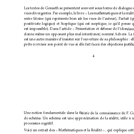
Les textes de Gonseth se pr
´
esentent souvent sous forme de dialogue e
vues divergentes. Par exemple, le livr
e 
Les math
ematiques et la r
´
ealit
´

entre Idoine (qui r
epr
esente
´
bien
s 
ˆ
ur les vues de l’auteur), Parfait (
positiviste logique) et Sceptique (qui est sceptique, ie qu’il pense
est impossible). Dans l’article 
Pr
esentation et d
´
efense de l’idon
´
´
eism

donne m
eme un opposant plus mal intentionn
ˆ
e, nomm
´
´
e Advers. La
est une autre mani
ere d’insister sur l’ouvertur
`
e de sa philosophie : el
pr
ete 
ˆ
a r
`
eviser son point de vue si elle fait face
´
a des objections justiﬁ
`
e
4
Une notion fondamentale dans la th
´
eorie de la connaissance de F
. G
de sch
ema. Un sch
´
ema est une approximation de la r
´
ealit
´
e, utile
´
`
a u
processus cognitif.
V
oici un extrait des 
Math
ematiques et la R
´
ealit
´
´
e
, qui explique cet

