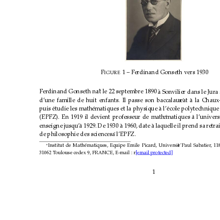
F
1 – Ferdinand Gonseth vers 1930
IGURE 
Ferdinand Gonseth na
ıt le 22 septembre 1890
ˆ
`
a Sonvilier dans le Jura s
d’une famille de huit enfants. Il passe son baccalaur
eat 
´
`
a la Chaux
puis 
etudie les math
´
ematiques et la physique
´
a l’
`
ecole polytechnique 
´
(EPFZ). En 1919 il devient professeur de math
ematiques 
´
a l’univers
`
enseigne jusqu’
a 1929. De 1930
`
a 1960, date
`
`
a laquelle il prend sa r
etrai
de philosophie des sciences
`
a l’EPFZ.
ematiques, Equipe Emile Picard, Universit
´
Institut de Math
´
e Paul Sabatier
, 1
∗
31062 T
oulouse cedex 9, FRANCE, E-mail : r
[email protected]
1