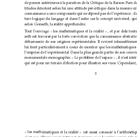
de penser ant
erieures 
´
`
a la parution de la Critique de la Raison Pur
e d
titudes d
enotent selon lui une attitude pr
´
e-critique dans la mesure o
´
`
u
connaissance a une composante qui ne d
epend pas de l’exp
´
´
erience : d
ture logique du langage et dans
l’autr
e cas le concept universel, qui
selon Gonseth, la r
ealit
´
e appr
´
ehend
´
´
ee.
T
out l’ouvrage 
les math
ematiques et la r
´
ealit
´
e
´
, et par del
`
a tout


seth est travers
e par la forte conviction que la connaissance abstrait
´
d
ebarrass
´
ee de ses origines exp
´
´
erimentales. Il revient inlassableme
lui tient particuli
erement 
`
a coeur de montrer que les math
`
ematiques 
´
l’emprise de l’exp
´
erimental. Dans la plus grande partie de son oeuvre
monumentale monographie 
Le probl
eme
`
de
l’espace 
, il s’est int
er
´


qui est pour un terrain d’
´
election pour illustrer ses vues. Cependant,
3
les math
´
ematiques et la r
ealit
´
e
´
est aussi consacr
e
´
a l’arithm
`
´
etiq

