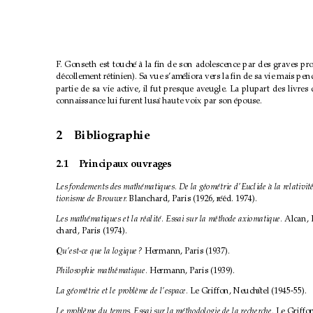
F
. Gonseth est touch
e
´
a la ﬁn de son adolescence par des graves pr
`
o
d
ecollement r
´
etinien). Sa vue s’am
´
´
eliora vers la ﬁn de sa vie mais pe
partie de sa vie active, il fut presque aveugle. La plupart des livr
es 
connaissance lui furent lus
a haute voix par son
`
´
epouse.
2 Bibliographie
2.1
Principaux ouvrages
Les fondements des math
ematiques. De la g
´
eom
´
etrie d’Euclide
´
a la relativit
`
e
´
ed. 1974).
tionisme de Brouwer
. 
Blanchard, Paris (1926, r
´
Les math
ematiques et la r
´
ealit
´
e. Essai sur la m
´
ethode axiomatique. 
´
Alcan, 
chard, Paris (1974).
Qu’est-ce que la logique
? 
Hermann, Paris (1937).
Philosophie math
ematique. 
´
Hermann, Paris (1939).
atel (1945-55).
La g
eom
´
etrie et le probl`
´
eme de l’espace. 
Le Griffon, Neuch
ˆ
Le probl`
eme du temps. Essai sur la m
ethodologie de la recher
´
che. 
Le Griffo