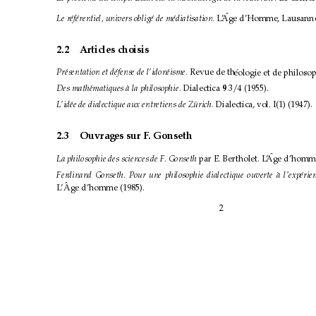
ˆ
Le r
ef
´
erentiel, univers oblig´
´
e de m
ediatisation. 
´
L
’ 
Age d’Homme, Lausanne 
2.2
Articles choisis
eologie et de philosop
Pr
esentation et d
´
efense de l’idon
´
eisme. 
´
Revue de th
´
Des math
ematiques
´
a la philosophie. 
`
Dialectica 
3/4 (1955).
9
L
’id´
ee de dialectique aux entretiens de Z
urich. 
¨
Dialectica, vol. I(1) (1947).
2.3
Ouvrages sur F
. Gonseth
ˆ
La philosophie des sciences de F
. Gonseth 
par E. Bertholet. L
’
Age d’homme
Ferdinand Gonseth. Pour une philosophie dialectique ouverte
a l’exp
`
erie
´
ˆ
L
’ 
Age d’homme (1985).
2