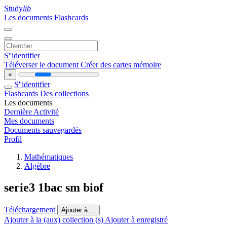
Study
lib
Les documents
Flashcards
S''identifier
Téléverser le document
Créer des cartes mémoire
×
S''identifier
Flashcards
Des collections
Les documents
Dernière Activité
Mes documents
Documents sauvegardés
Profil
Mathématiques
Algèbre
serie3 1bac sm biof
Téléchargement
Ajouter à ...
Ajouter à la (aux) collection (s)
Ajouter à enregistré