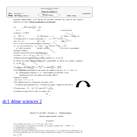
dc1 4éme sciences 2