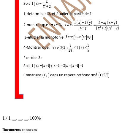
x
fx 
Soit 
 

x
2
3

D
1-determine
r 
et 
étudier la parité de 
f 
f
f
x
f
y
x
y x
y
2
 





 
x
D x
;: 
y
2-montrer qu
e :
 


f
xy 
xy
22
33
 




f su
r
1
; 0
et
;
1
 3-etudier 
la monotonie 

 


31
x
2
;
3
: 
f x
4-Montrer que 
: 
 
 
 


29 5
Exercice 3 
: 
f x
x
1
x
1
2
x
x
1 1
Soit 
 

 
 

 
O i
;;
j
C
 
 
Construire 
dans un 
repère orthonormé 
f
1
/
1
100%
Documents connexes