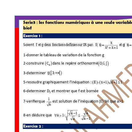
Serie3 : les foncti
ons numériques à une 
seule variabl
biof 
Exercice 1 : 
x
f
e
t g
d
e
ux
fo
n
c
ti
o
ns
d
e
fin
i
e
s
su
r
IR pa
r
f
x
e
t g
x
Soient 
 
 

xx
1
2

1-donner le 
tableau de variation 
de
la
 fonction g
O i
;;
j
C
 
 
2-construire 
dans le rep
ère orthonormé
g
g
3;
 
3-determine
r 
 

E x
:
1
x
1 1
5-resoudre graph
iquement l
’
in
équation :

 


 
D
6-determine
r 
et 
montrer que f e
st bornée 
f
1
7-verifierque 
est solution de 
l
’
inéquation (E) tel que 
a>1  
a
aa
1

a
1: 
8-en déduire 
que  

aa
1

Exercice 2 : 