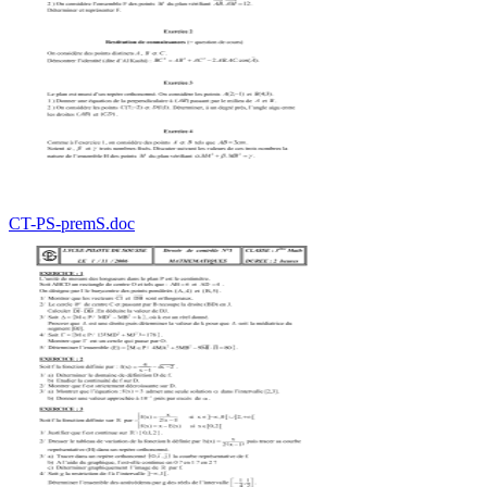
CT-PS-premS.doc