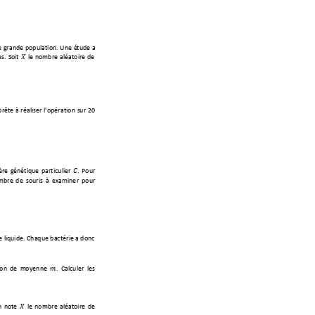
e grande
 populatio
n. Une é
tude a 
s. 
Soit 

le nomb
re aléato
ire de
prê
te à réalise
r l'opération s
ur 20 
.
ère 
génétique part
iculier 

. 
Pour 
mbre
 de souris
 à examiner pour
 li
quide. Chaque
 bactéri
e a donc 
son de m
oyenne 

. Calculer les 
n
 note 

le nomb
re al
éatoir
e de 