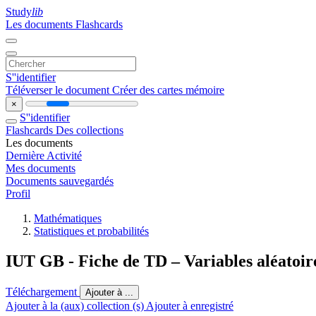
Study
lib
Les documents
Flashcards
S''identifier
Téléverser le document
Créer des cartes mémoire
×
S''identifier
Flashcards
Des collections
Les documents
Dernière Activité
Mes documents
Documents sauvegardés
Profil
Mathématiques
Statistiques et probabilités
IUT GB - Fiche de TD – Variables aléatoire
Téléchargement
Ajouter à ...
Ajouter à la (aux) collection (s)
Ajouter à enregistré