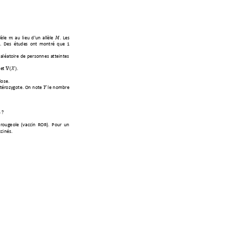
lèle 

a
u lieu d'un allèle 

. Les 

. Des étude
s ont montré que
 1 
aléa
toir
e de per
sonne
s atte
intes 
et 

(

)
. 
dose.
tér
ozygote. On not
e 

le
nombre 
%
 ?
 rougeole (vac
cin ROR). Pour un 
ccinés
.