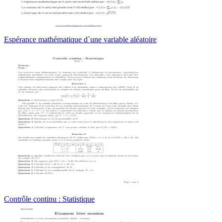
Espérance mathématique d`une variable aléatoire
Contrôle continu : Statistique