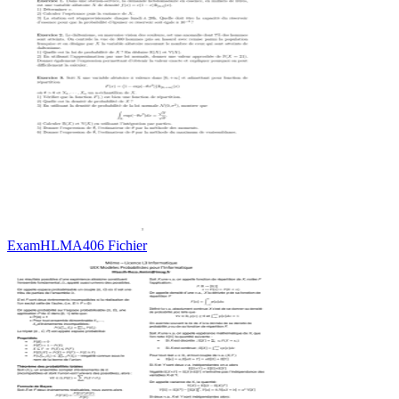
ExamHLMA406 Fichier