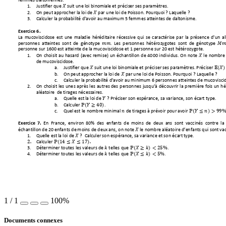
femmes d
alton
ienne
s. 
1.
Justi
fier que 

suit un
e loi bi
nomiale et
 préci
ser ses p
aramèt
res.
2.
O
n peut approche
r la loi de

par une loi de P
oisson. 
Pourquoi
 ? Laquell
e ?
3.
Calcu
ler la pro
babi
lité d'a
voir au
 maximum 5
 femm
es attein
tes de d
alton
isme.
Exercice 6
. 
La muco
viscid
ose est un
e malad
ie hérédit
aire réce
ssive q
ui se cara
ctérise p
ar la prése
nce d'u
n al
perso
nnes atte
intes sont de gé
notype 

. Le
s perso
nnes hétéroz
ygotes sont de
 génotype

perso
nne sur 1600
 est atteinte de
 la mucovis
cidose et 1 pe
rsonne sur
 20 est hétér
ozygote.
1.
O
n choisi
t au hasard (
avec remise) un é
chantillo
n de 4
000 individus
. On note 

le no
mbre 
de mu
covisc
ido
se. 
a.
Just
ifier que 

suit un
e loi bin
omiale et
 préci
ser ses pa
ramèt
res.
Préc
iser

(

)
b.
On peut appr
ocher la
loi de 

par
 une loi de P
oisson. P
ourquoi ? Laque
lle ?
c.
Calculer la pro
babilité d'a
voir au 
mini
mum
 6 
personnes atteint
es de m
ucovisci
2.
On chois
it les unes après
 les autres
 des personnes
 jusqu'à découvr
ir la premièr
e fois un hé
aléato
ire  de ti
rages n
écessai
res.
a.
Quelle est la loi d
e 

 ? 
Préciser
 son esp
éranc
e, 
sa variance
, son écart t
ype
. 
b.
Calculer 
ℙ
(

≥ 
40
)
. 
(
)
c.
Quel est
 le nomb
re min
imal 

 de tirages à prévoir pour av
oir 
ℙ

≤ 
>
99
En France
, environ 80% des e
nfants de moins de deux a
ns sont vaccinés co
ntre la
Exercice 7
.
échantil
lon de 20 e
nfants de
 moins de deux
 ans, on note 

l
e nombre
 aléatoire d’e
nfants qui sont
 va
1.
Quelle est la loi
 de 

?  Calculer son
 espérance, sa varia
nce
et son
 écart ty
pe.
(
)
2.
Calculer 
ℙ
14 
≤

≤ 
17
. 
3.
Déter
miner to
utes le
s valeu
rs de 

tel
les qu
e 
ℙ
(
 ≥ 
) < 
25%
. 
4.
Déter
miner to
utes le
s valeu
rs de 

tel
les qu
e 
ℙ
(
 ≤ 
) < 
5%
. 
1
/
1
100%
Documents connexes