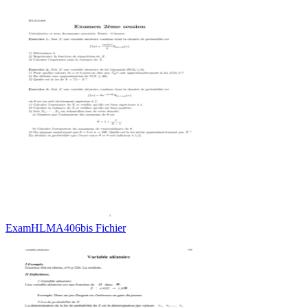
ExamHLMA406bis Fichier