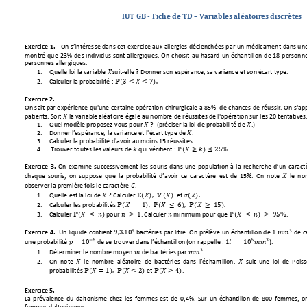
IUT GB 
- 
Fiche de TD 
– 
V
ariabl
es aléatoir
es discrètes
On s’intéres
se da
ns cet exer
cice a
ux allerg
ies déclen
chées par un m
édicament dans
 un
Exercice 1
.   
montré
 que 23% des
 individus s
ont allerg
iques. On choi
sit au hasard un é
chantillon de
 18 pe
rsonne
perso
nnes allerg
iques.
1.
Quelle loi la var
iable 

su
it
-
elle
? D
onner s
on espérance,
 sa variance
 et son é
cart type.
(
)
2.
Calculer la pro
babilité
: 
ℙ
3
≤ 
≤ 
7
. 
Exercice 
2.
On sait pa
r expéri
ence qu'une c
ertaine o
pération chi
rurgicale a 85%
  de chances
 de réussi
r. On s'ap
patients. Soit 

la varia
ble aléa
toire égal
e au n
ombre d
e réussit
es de l'op
ératio
n sur
 les 20 
tentat
ives
1.
Quel mo
dèle p
roposez
-
vous p
ou
r 

?  (préciser la loi d
e probabilité d
e 

.)
2.
Donn
er l’espéra
nce,
 la varia
nce et l
'écart t
ype de 

. 
3.
Calculer la pro
babilité d'a
voir au
moi
ns 15 réu
ssit
es.
(
)
4.
Trou
ver tou
tes l
es val
eurs d
e 

qu
i vérifien
t : 
ℙ
 ≥ 
≤
25%
. 
O
n examine
 successi
vement les
 souris dans
 une popula
tion à la recherche d’u
n carac
t
Exercice 3
.
chaque s
ouris, on s
uppose que la proba
bi
lité d
’avoir ce c
aractère 
est de 15
%. On n
ote 

le no
observ
er la pre
mière fo
is le ca
ractèr
e 

. 
(
)
1.
Quelle est la loi
 de 

? Calculer 


,

 (

)
et

(

).
2.
Calculer les pro
babilité
s 
ℙ
(

=
 1),
ℙ
(

≤
 6),
ℙ
(

≥
15
).
3.
Ca
lculer 
ℙ
(

≤

)
pour 

≥
 1
. Calculer 

minimum pour que 
ℙ
(

≤

)
≥
95%
. 
3
5
bactéries par lit
re.
On prél
ève un éc
hantillon de 
1 


de ce
U
n liquide c
ontient 
9,3.
10
Exercice 4
.
−6
6
3
une probabil
ité 

=
10
de se t
rouver dans l’é
chantillon (o
n rappelle
 :
1

=
10


).
3
1.
Déter
miner l
e nombre mo
yen

de bact
éries par

. 
2.
On note 

le nombre aléatoire de bactérie
s dans l’échant
illon
.  

sui
t une loi de
 Pois
(
)
probab
ilités 
ℙ

= 1
,
ℙ
(
 ≤ 
2)
et
ℙ
(
 ≥ 
4)
. 
Exercice 
5. 
La pr
évalence d
u da
ltonis
me chez
 les fem
mes est
 de 0,
4%. Sur
 un éch
antill
on de 
800 fe
mmes, o