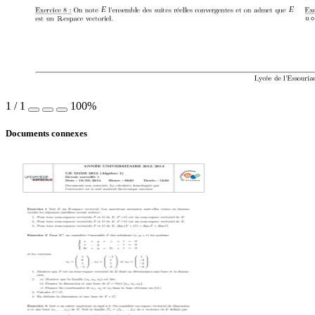
E E
u
R
1
/
1
100%
Documents connexes