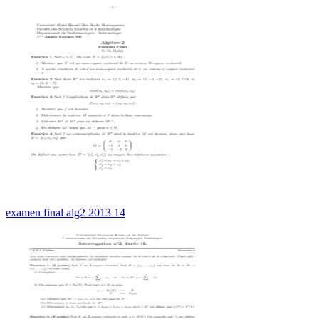
examen final alg2 2013 14