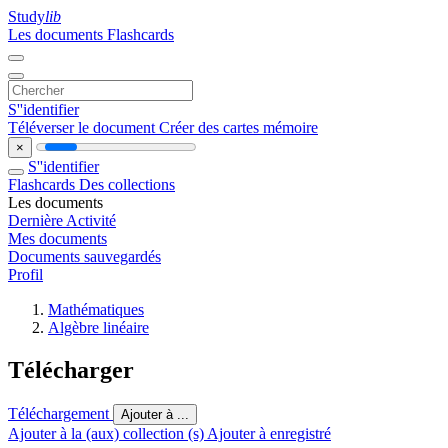
Study
lib
Les documents
Flashcards
S''identifier
Téléverser le document
Créer des cartes mémoire
×
S''identifier
Flashcards
Des collections
Les documents
Dernière Activité
Mes documents
Documents sauvegardés
Profil
Mathématiques
Algèbre linéaire
Télécharger
Téléchargement
Ajouter à ...
Ajouter à la (aux) collection (s)
Ajouter à enregistré