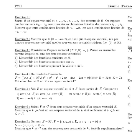
E u
, ..., u
x
, ..., x
E
1
n
1
p
u
, ..., u
x
, ..., x
1
n
1
p
u
, ..., u
1
n
x
, ..., x
2
f
1
p
=
)
ou
K
K 
R
C
K
{
0
}
K
(
F
(
)
+
)
,
,
, .
R
R
(
f
C
R
3
2
2
2
=
{
(
)
∈
5
+
+
+ 2
−
2
−
2
= 0
}
=
=
)
F
x, y
, z
,
x
y
z
xy 
y
z 
xz 
K
K
R
K 
C
K
E
A B
E
1) 
(
∪
)
(
)
∪
(
)
2) 
(
∩
)
(
)
∩
(
)
v
ect
A
B
v
ect
A
v
ect
B
v
ect
A
B
v
ect
A
v
ect
B
3) 
(
(
)) 
(
)
v
ect
v
ect
A
v
ect
A
F G
E
∪
⊂
F
G
E
F 
G
⊂
G
F
3
=
=
{
(
)
∈
+
+
= 0
}
E
F
x, y
, z
E
,
x 
y
z
R
Ψ :
=
{
(
)
∈
}
G
x, x, x
,
x 
R
F G
E