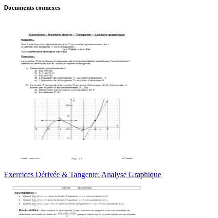
Documents connexes
Exercices Dérivée & Tangente: Analyse Graphique