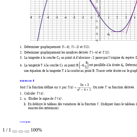
2
1
-8
-7
-6
-5
-4
-3
-2
-1
1 2 3 4
-1
-2
-3
d
3
-4
1.
Déterminer graphiquement
f
(
4), 
f
(
2) et
f
(2).
−
−
2.
Déterminer graphiquement les nombres dérivé
s
f
(
4) et
f
(2).
′
′
−
3.
La
tangente
à
la
courbe 
C
au point
A
d’abscisse 
2 passe par l’origine du repère.
f
−
8
!
4.
La tangente 
T
à
la
courbe 
C
au point
B
6; 
est parallèle à la droite 
d
. Détermi
4
f
−
3
une équation de la tangente 
T
à la courbe au point
B
. Tracer cette droite sur le gra
4
E
X
E
R
C
I
C
E 
5
x
3
+
Soit 
f
la fonction déﬁnie sur 
par 
f
(
x
)
. On note
f
sa fonction déri
vée.
′
R
=
x
x
1
2
+
−
1.
Calculer 
f
(
x
) .
′
2.
a.
Étudier le signe de
f
(
x
) .
′
b
.
En déduire le tableau des variations de la fonction
f
. (
Indiquer dans le tableau d
exactes des e
xtr
emum
).
M
A
T
H@
E
S
1
/
1
100%