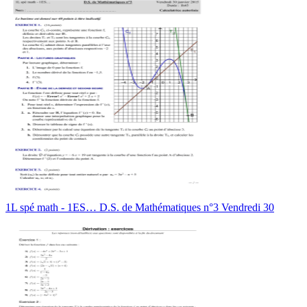
1L spé math - 1ES… D.S. de Mathématiques n°3 Vendredi 30