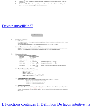
Devoir surveillé n°7
I. Fonctions continues 1. Définition De façon intuitive : la