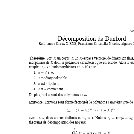
San
Décomposition de Dunford
Référence : Oraux X-ENS, Francinou-Ginanella-Nicolas, algèbre 2
Théorème. 
Soit 
un corps, 
un 
-espace vectoriel de dimension ﬁnie,
K
E
K
morphisme de 
dont le polynôme caractéristique est scindé. Alor
s il e
x
E
couple 
d’endomorphismes de 
tels que
(
)
d, n
E
1. 
,
=
+
u
d
n
2. 
est diagonalisable,
d
3. 
est nilpotent,
n
4. 
et 
commutent.
d
n
De plus, 
et 
sont des polynômes en 
.
d
n
u
Existence. 
Écri
v
ons sous forme factorisée le polynôme caractéristique de 
m
m
= (
)
(
)
χ
X
λ
X
λ
1
r
−
· · · 
−
u
r
1
av
ec les 
deux à deux distincts et 
. Notons 
1
= k
er(
)
λ
m
F
u
λ
>
−
i
i
i
i
théorème de décomposition des noyaux,
r
= k
er(
(
)) = 
F
χ
u
E
.
i
u