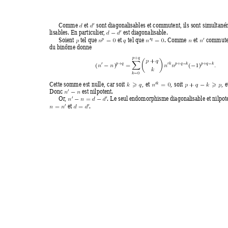
Comme 
et 
sont diagonalisables et commutent, ils sont simultan
0
d
d
lisables. En particulier
, 
est diagonalisable.
0
d
d
−
Soient 
tel que 
et 
tel que 
. Comme 
et 
commuten
p
q
=
0 
= 0
0
0
p
n
q
n
n
n
du binôme donne
p
q
+


+
p
q
X
k
p
q
k
p
q
k
p
q
+
+
+
0
−
−
0
(
1)
(
)
=
n
n
.
n
n
−
−
k
k
=0 
Cette somme est nulle, car soit 
, et 
, soit 
, e
k
= 0
+
0
k
q
n
p
q
k
p
>
>
−
Donc 
est nilpotent.
0
n
n
−
Or
, 
. Le seul endomorphisme diagonalisable et nilpote
=
0
0
n
n
d
d
−
−
et 
.
=
=
0
0
n
n
d
d