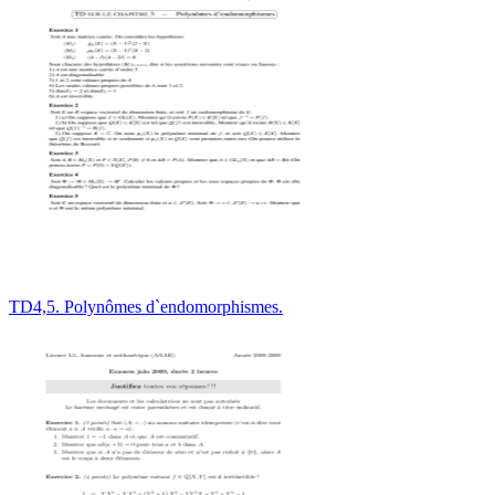
TD4,5. Polynômes d`endomorphismes.