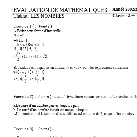
EVALUATION DE MATHEMATIQUES 
Année 2002/2
Thème : LES NO
MBRES 
Classe : 2 
…. 
Exercice 1 ( …. Points )
 : 
 : 
A.Ecrire sous forme d’intervalle
x 
2


5 
x
1
 


et
5 
x
0
x
1
 




]1
 ; 3[ U ]-6, -2] 
2
[
 ; 12 ] 
]-1 
; 
[ 
2

2
B. Traduire en inégalités en utilisant « 
et
»
ou 
« ou » les expressions suivantes: 
x
] 
-
 ; 3 [ U ] 5 ;7] 


3
2
x
] 0; 
[ 
 ]
 ;1[ 


7
5
Exercice 2( …. Points )
 : Les affirmations suivantes sont-elles vraies ou 
a.Le carré d’un nombre pair est toujours pair
jours impair. 
b. Le carré d’un nombre impair est tou
c.Un nombre dont la somme de ses chiffres est multiple de 2, ne peut être
 premier.
Exercice 3( …. Points )
 : 