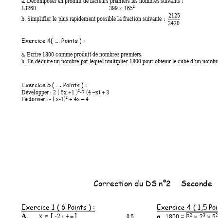
a. Décomposer en produit de facteurs pre
miers les nombres suivants
 : 
2
13260   
399 
 165

2125
b. Simplifier le plus rapidement possible la fraction suivante 
: 
3420
Exercice 4( …. Points )
 : 
a. Ecrire 1800 comme produit de nombres premiers. 
b. En déduire un nombre par lequel multiplier 1800 pour obtenir
 le cube d’un nombre
Exercice 5 ( …. Points )
 : 
2
Développ
er
 : 2 ( 5x +1 )
-7 (4 
x) + 3 
–
2
Factoriser 
: 
- ( x-1)
 + 4x 
 4 
–
Correction du D
S n°2 
Seconde 
Exercice 1 ( 6 P
oints ) :
Exercice 4 ( 1,5
 Poi
A
. 
x 
[ 
-2 ; +
] 
1800 = 
3
 2
 5
2
3
0,5

a.


