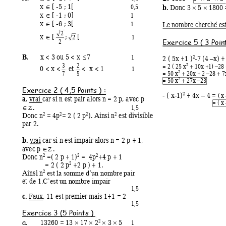
x 
[ 
-5 ; 
1[ 
b. 
0,5
Donc 3 
5 
 1800 



x 
[ 
-1 ; 
0] 
1

x 
[ 
-6 ; 
3[ 
Le nombre cher
ché est
1

2
x 
 [
;
[ 
1
2

2
Exercice 5 ( 3 Poin
B
. 
x < 3 ou 5 < x 
7 
1
2 ( 5x +1 )
-7 (4 
x) +
2

–
3
2
2
= 2 ( 25 x
 + 10x +1) 
28 
0 < x <
 et 
<  x < 1 
–
1
2
= 50 x
 + 20x + 2 
28 + 7
7
5
–
2
= 50 x
 + 27x 
23
–
Exercice 2 ( 4,5 P
oints ) : 
- ( x-
1)
 + 4x 
 4 = 
2
( 
x 
–
a.
 vrai car si 
n est pair alors 
n = 2 p, avec p 
= ( x
.  
1,5


Donc n
 = 4p
= 
2 ( 2 p
). Ain
si n
 est divisible 
2
2
2
2
par 2. 
b.
 vrai car si n es
t impair alors n = 
2 p + 1, 
avec p 
. 


Donc n
 =( 2 p + 
1)
 =  4p
+4 p + 
1 
2
2
2
= 2 ( 2 p
 +2 p ) + 1
.  
2
Ainsi n
2
est la s
omm
e d’un nombre pair 
et d
e 1.C’est un n
ombre impair
1,5
c.
 Faux, 11 est prem
ier mais 1+1 = 
2 
1,5
Exercice 3 (5 P
oints ) 
13260 = 13 
17 
 2
3 
 5 
2
1
a.



