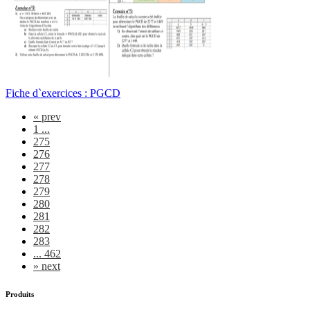
Fiche d`exercices : PGCD
«
prev
1 ...
275
276
277
278
279
280
281
282
283
... 462
»
next
Produits