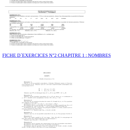
FICHE D`EXERCICES N°2 CHAPITRE 1 : NOMBRES