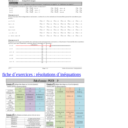
fiche d`exercices : résolutions d`inéquations