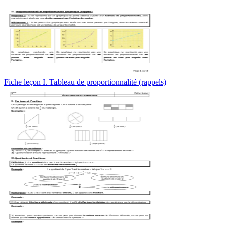
Fiche leçon I. Tableau de proportionnalité (rappels)