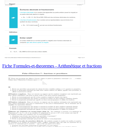
Fiche Formules-et-theoremes - Arithmétique et fractions