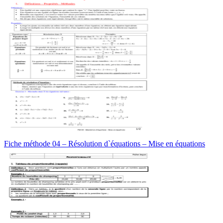
Fiche méthode 04 – Résolution d`équations – Mise en équations