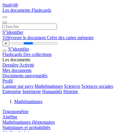
Study
lib
Les documents
Flashcards
S''identifier
Téléverser le document
Créer des cartes mémoire
×
S''identifier
Flashcards
Des collections
Les documents
Dernière Activité
Mes documents
Documents sauvegardés
Profil
Langue par pays
Mathématiques
Sciences
Sciences sociales
Entreprise
Ingénierie
Humanités
Histoire
Mathématiques
Trigonométrie
Algèbre
Mathématiques élémentaires
Statistiques et probabilités