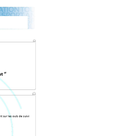
“
et
nt
sur les 
outils de 
suivi 