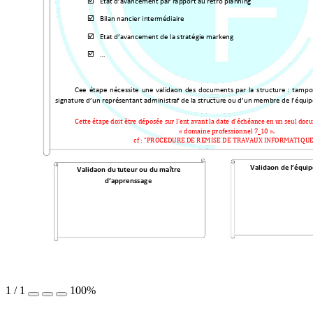

Etat d’avancem
ent par rapport au r
étro planning

Bilan financier inter
médiaire 

Etat d’avancem
ent de la stratégie 
marketing

…
Cette 
étape 
nécessite 
une
validation 
des 
documents
par 
la 
structure
 : 
tampo
signature d’un représ
entant administr
atif de la stru
cture ou d’un m
embre de l’éq
uip
Cette étape doit être dé
posée sur l’ent avant la date
 d’échéance en un seul doc
« domaine professionn
el 7_10 
».
cf
: “PROCEDURE DE REMIS
E DE TRAVAUX INFORMATI
QUE
Validation de l’équ
i
Validation du
 tuteur ou du maît
re 
d’apprentissag
e
1
/
1
100%