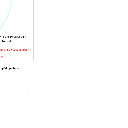
n 
de 
la 
structure 
et
e tuto
rale. 
um
ent PDF sous le nom
: 
S”.
pe péd
agogique