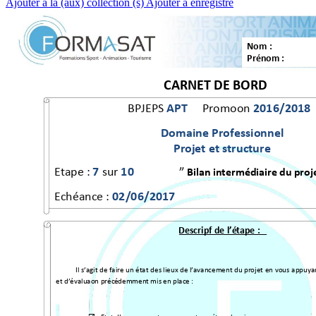
Ajouter à la (aux) collection (s)
Ajouter à enregistré
Nom 
: 
Prénom : 
CARNET DE BORD 
APT
2016/2018
BPJEPS 
Promotion 
Domaine
Professionnel
Projet
et
structure
7
10
Etape 
: 
sur 
”
Bilan intermédiaire du proj
02/06/2017
Echéance : 
Descriptif de l’é
tape
: 
Il s’agit 
de faire 
un état 
des lieux de 
l’
avancement du projet 
en vous 
appuya
et d’évaluation préc
édemment
 mis en place
: 