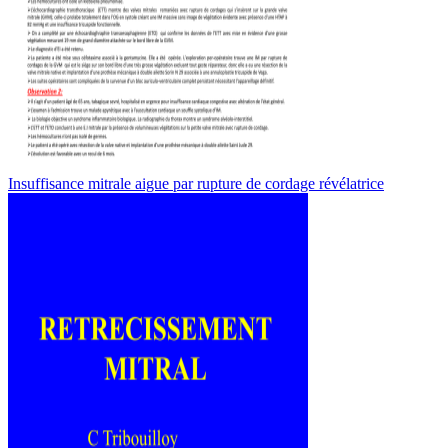
Insuffisance mitrale aigue par rupture de cordage révélatrice