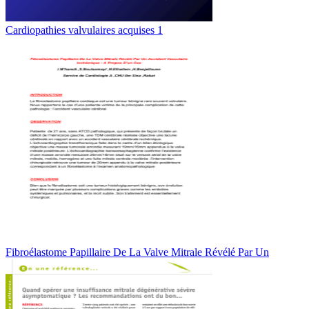
Cardiopathies valvulaires acquises 1
Fibroélastome Papillaire De La Valve Mitrale Révélé Par Un