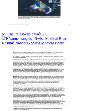
M L’heure est-elle passée ? C
Résumé français - Swiss Medical Board