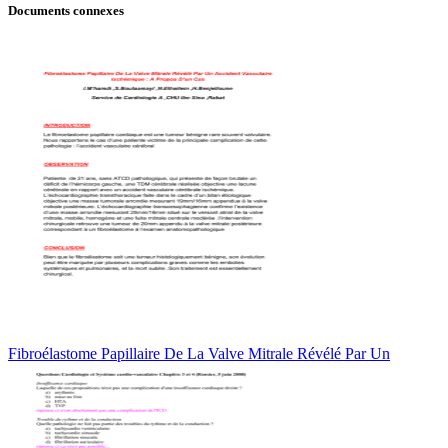
Documents connexes
Fibroélastome Papillaire De La Valve Mitrale Révélé Par Un