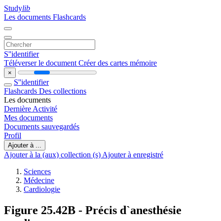
Study
lib
Les documents
Flashcards
S''identifier
Téléverser le document
Créer des cartes mémoire
×
S''identifier
Flashcards
Des collections
Les documents
Dernière Activité
Mes documents
Documents sauvegardés
Profil
Ajouter à ...
Ajouter à la (aux) collection (s)
Ajouter à enregistré
Sciences
Médecine
Cardiologie
Figure 25.42B - Précis d`anesthésie