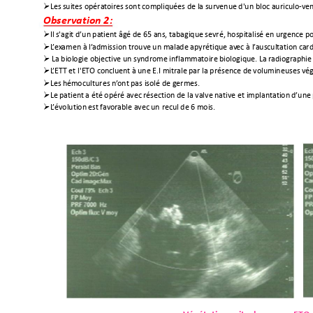

Les suites
opérat
oires sont
compliquées de
la
survenue d'un
bloc auriculo-ve
Observation 2: 

Il s'agit
d’un patient âgé de
65
ans,
tabagique sevré, hospitalisé en
urgence p

L
’
ex
amen à
l’
admission trouve
un malade apyrétique av
ec
à l’
auscultation
card

La biologie
objective un syndrome inflammatoire
biologique. La radiographi

L
’ETT
et
l'ET
O
concluent à
une
E.I mitrale par
la
présence
de
volumineuses vé

Les hémocultu
res n’
ont pas
isolé
de
germes.

Le patient a
été opéré avec résection de
la
valve native et
implantation d’une

L
’
évolution est fa
vor
able
av
ec un
recul de 6
mois.