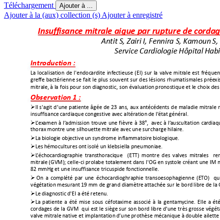
Téléchargement
Ajouter à ...
Ajouter à la (aux) collection (s)
Ajouter à enregistré
Insuffisance mitrale aigue par rupture de cordag
Antit S
, Zairi I, F
ennira S, Kamoun 
S,
Service Cardiologie Hôpital 
Hab
Introduction :
La localisati
on de l'endoc
ardite inf
ectieuse (EI)
sur la va
lve mitr
ale est fr
équen
gref
fe bactérienne
se fai
t le plus souvent sur des lésions
rhumatismales prée
xi
mitrale,
à la fois pour son diagnostic, son évaluation
pronostique
et le choix de
Observation 1 : 

Il s'agit d’une patien
te âgée de 23
ans, aux antéc
édents de maladie mitrale
insuffisance cardiaque congestive av
ec
altération de l’
état général.

L
’
ex
amen à l’
admission tr
ouve une fièvr
e à 38°,
a
vec à l’
auscultation car
diaq
thorax montre une
silhouette mitrale avec une
surcharge hilaire.

La
biologie
objective
un
sy
ndrome
inflammatoire biologique.

Les hémocultu
res ont isolé
un
klebsiella
pneumoniae.

L
’
échocar
diographie
trans
thoraciq
ue
(ETT) montre des valv
es
mitr
ales
re
mitrale
(GVM); celle-ci prolabe total
ement dans l'OG en sy
stole cr
éant une
IM 
82 mmHg et une
insuffisance tricuspide fonctionnelle.

On a complété
par une échocardioghra
phie transoesophagienne (ET
O)
qu
vég
étation
mesurant
19 mm de grand diamètre
attac
hée sur le bord
libre de l

Le diagnostic d'EI
a été retenu.

La patiente a ét
é mise sous céfota
xime associé à la gentam
ycine. Elle a ét
cordag
es de la GVM
qui est le siège
sur son bord
libre d'une très
grosse v
égét
valv
e mitrale
native
et implantation
d’une
prothèse mécanique
à double ailette