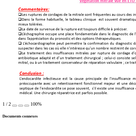
V
égé
tation 
mitra
le vue en ET
O 
Commentai
res:

Les ruptures de cordages de la mitr
ale sont
fréquentes
au cour
s des
i

Dans la forme habituelle, le tabIeau clinique
est souvent dram
atiqu
mieux tolérées.

La date
de survenue de la rupture
est toujour
s difficile à préciser
.

L
’
échographie occupe une place fondamentale
dans le diagnostic de l
dans l’
appréciation du pronos
tic et des options
thérapeutiques.

L
‘
échocardiogr
aphie peut permettre
la confirmation du diagnostic
d
suspecter dans les cas où elle n'intér
esse qu'un nombre restr
eint de cor

Le trait
ement des insuffisances mitr
ales par rupture de cordag
e d’
antibiotique adapté
et d’un trait
ement
chirurgical ;
celui-ci consiste se
mitr
al, ou à
un trait
ement conservat
eur de répar
ation valvulair
e ; ce tr
Conclusion :
L
’
endocardite inf
ectieuse
est la
cause principale
de l'insuffisance m
préoccupant
e avec un ret
entissement fonctionnel majeur et une déc
septique de l'endocardite se pose souvent,
s'il existe une insuffisanc
médical. Une
chirurgie répar
atrice est
parfois possible.
1
/
2
100%
Documents connexes