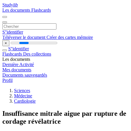
Study
lib
Les documents
Flashcards
S''identifier
Téléverser le document
Créer des cartes mémoire
×
S''identifier
Flashcards
Des collections
Les documents
Dernière Activité
Mes documents
Documents sauvegardés
Profil
Sciences
Médecine
Cardiologie
Insuffisance mitrale aigue par rupture de
cordage révélatrice