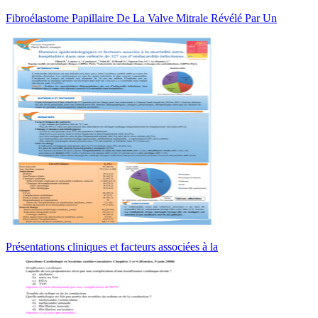
Fibroélastome Papillaire De La Valve Mitrale Révélé Par Un
Présentations cliniques et facteurs associées à la