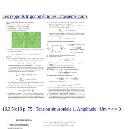
Les rapports trigonométriques :Troisième cours
16.3 No16 p. 75 : Tension sinusoïdale 1. Amplitude : Um = 4 × 3