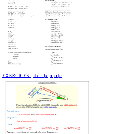
EXERCICES: ∫ dx = ∫α ∫α ∫α ∫α