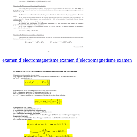
examen d`electromagnetisme examen d`electromagnetisme examen