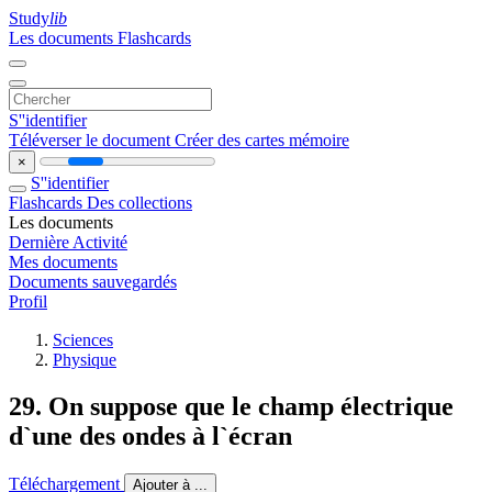
Study
lib
Les documents
Flashcards
S''identifier
Téléverser le document
Créer des cartes mémoire
×
S''identifier
Flashcards
Des collections
Les documents
Dernière Activité
Mes documents
Documents sauvegardés
Profil
Sciences
Physique
29. On suppose que le champ électrique
d`une des ondes à l`écran
Téléchargement
Ajouter à ...