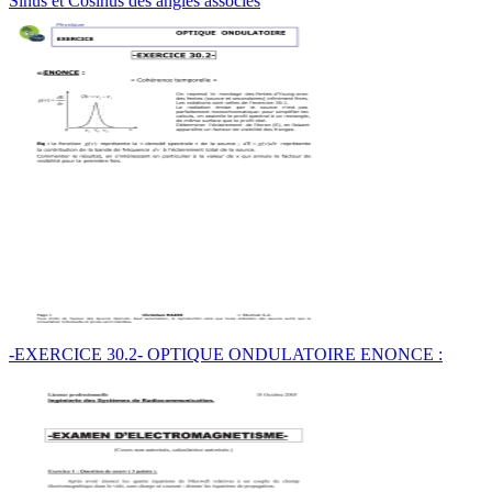
Sinus et Cosinus des angles associés
-EXERCICE 30.2- OPTIQUE ONDULATOIRE ENONCE :