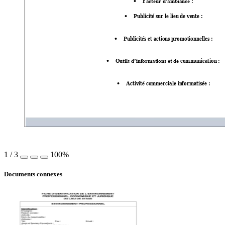
 : 
Facteur d’ambi
ance

Publicité sur le 
lieu de ve
nte : 

Publicités et ac
tions promotionn
elles : 

communication :
Outils d’in
formations et d
e 

Activité comm
erciale in
formatisée : 

1
/
3
100%
Documents connexes