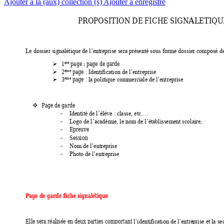
Ajouter à la (aux) collection (s)
Ajouter à enregistré
PROPOSITION DE FIC
HE SIGNALETIQU
Le dossier signalétique de l’entreprise sera pré
senté sous forme dossier composé de
ère
1
 page : page de garde 

ème
2
 page 

: Ide
ntification de l’entreprise
ème
3
 page 

: la politique commerciale
 de l’entreprise
Page de garde 

-
Identité de l’élève
: classe, etc….
-
Logo de l’académie, le nom de l’établissement scolaire,
Epreuve  
-
Session 
-
N
-
om de l’entreprise
-
Photo de l’entreprise
Page de garde fiche signalétique 
Elle sera réalisée en deux parties comportant 
l’identification de l’entre
prise et la s