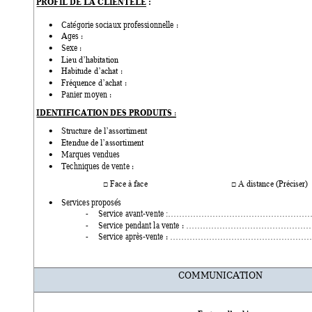
PROFIL DE LA CLIENTELE : 
Catégorie sociaux professionnelle : 

Ages : 

Sexe : 

Lieu d’habitation

 : 
Habitude d’achat

 : 
Fréquence d’achat

Panier moyen : 

IDENTIFICATION DES PRODUITS
 : 
Structure de l’assortiment

Etendue de l’assortiment

Marques vendues 

Techniques de vente : 

□ Face à face                                        □ A distance (Préciser)
Services proposés  

Service avant-vente 
-
:………………………………………………
Service pendant la vente : 
-
………………………………………
Service après-vente : 
-
……………………………………………
COMMUNICAT
ION 