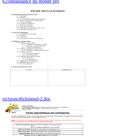
6.connaissance du monde pro
ep1ponctfichsignal-2.doc