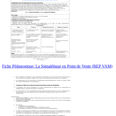
Fiche Pédagogique: La Signalétique en Point de Vente (BEP VAM)