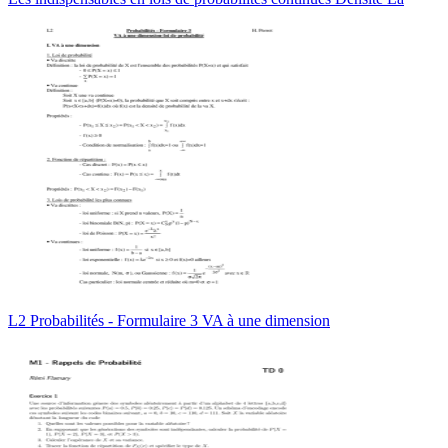
L2 Probabilités - Formulaire 3 VA à une dimension