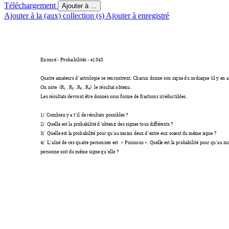
Téléchargement
Ajouter à ...
Ajouter à la (aux) collection (s)
Ajouter à enregistré
Enoncé 
-
 Probabilités 
-
 e1045
Quatre amateurs d’astrologie se rencontrent. Chacun donne son signe du zodiaque (il y en a
On note  (
R
 , 
R
 , 
R
 , 
R
)  le résultat obtenu.
1
2
3
4
Les résultats devront être donnés sous forme de fractions irréductibles.
1/  C
ombien y a t’il de résultats possibles ?
2/  Quelle est la probabilité d’obtenir des signes tous différents ?
3/  Quelle est la probabilité pour qu’au moins deux d’entre eux soient du même signe ?
4/  L’aîné de ces quatre personnes est  «
Poissons
». Quell
e est la probabilité pour qu’au mo
personne soit du même signe qu’elle ?