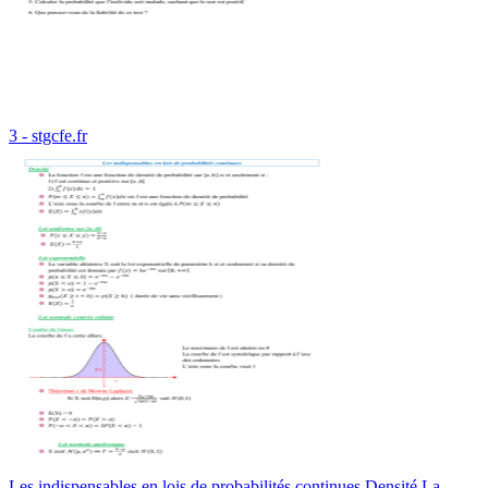
3 - stgcfe.fr
Les indispensables en lois de probabilités continues Densité La