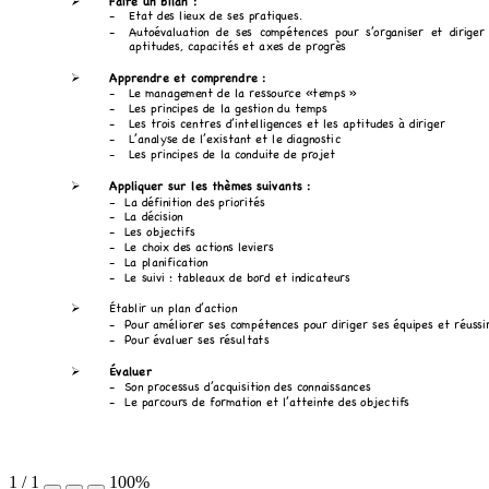
Fai
re 
un 
bila
n :
!
-
Eta
t d
es 
lieu
x d
e s
es 
pra
tiqu
es
. 
-
Aut
oé
valu
ati
on 
de 
ses
compé
ten
ce
s 
pour 
s’o
rga
nise
r 
et 
dirig
er
apt
itu
des
, ca
pac
ité
s e
t a
xes
 de
 pr
ogr
ès 
Ap
pre
ndr
e e
t c
om
pre
ndr
e :
!
-
Le 
ma
nag
em
ent
 de
 la 
res
sou
rce
 «t
em
ps »
-
Les
 pr
inci
pes
 de
 la 
ge
stio
n d
u t
em
ps 
-
Les
 tr
ois 
cen
tre
s d
’int
elli
gen
ces
 et
 les
 ap
tit
ude
s à
 dir
ige
r  
-
L’a
naly
se
 de 
l’ex
ist
ant
 et
 le
 dia
gno
sti
c 
-
Les
 pr
inci
pes
 de
 la 
con
du
ite 
de 
pro
jet
Ap
pliq
uer
 su
r l
es 
thè
me
s s
uiva
nts
 : 
!
- 
La 
déf
init
ion
 de
s p
rior
ités
- 
La 
déc
isio
n  
- 
Les
 ob
jec
tifs
- 
Le 
cho
ix 
des
 ac
tion
s le
vie
rs 
- 
La 
pla
nifi
cat
ion
- 
Le 
suiv
i : 
tab
lea
ux 
de 
bo
rd e
t i
ndic
ate
ur
s 
Éta
blir
 un
 pl
an 
d’a
ctio
n 
!
-
Pou
r a
mé
lior
er s
es 
com
pé
ten
ces
 po
ur 
diri
ger
 se
s é
quip
es 
et 
réu
ssi
-
Pou
r é
val
uer
 se
s ré
sul
tat
s 
Éva
lue
r 
!
-
Son
 pr
oce
ssu
s d
’ac
quis
itio
n d
es 
con
nai
ssa
nce
s 
-
Le 
par
cou
rs 
de 
for
mat
ion
 et
 l’a
tte
int
e de
s o
bje
cti
fs 
1
/
1
100%