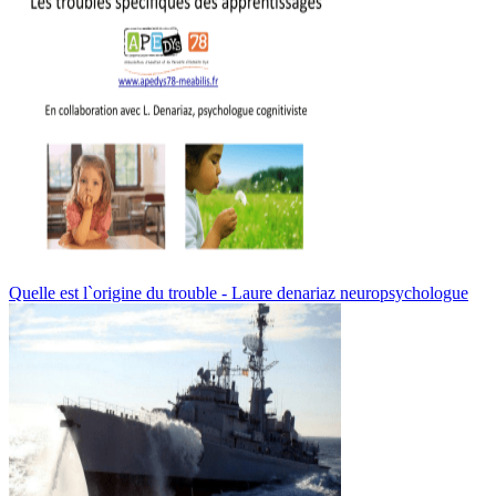
Quelle est l`origine du trouble - Laure denariaz neuropsychologue