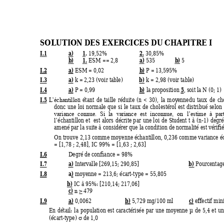
SOLUTION DES
 EXERCICES
 DU CHAPIT
RE I
I.1
a) 
1. 
2.
19,52% 
 30,85% 
b)
1. 
a)
b)
ESM == 2,8 
 535 
 5
I.
2
a)
b)
 ESM = 0,02 
 P
 = 13,595%
I.3 
a)
b)
 k = 2,23 (voir table) 
 k = 2,98 (voir table) 
I.4 
a)
b)
5
 P
 = 0,99 
 la proposition 
, soit la N (0; 1) 
I.5
n 
é
tant 
de
taille 
réduite 
(n 
< 
30), 
la 
moy
ennedu 
taux
de 
ch
L
’échantillo
donc 
une 
loi 
normale 
qu
e 
si 
le 
taux 
de 
chol
estérol 
est 
distribué 
selon 
variance 
connue. 
Si 
la 
variance 
est 
inconnue, 
on 
l’estime 
à 
part
échantillon 
et 
e
st 
alors
dé
crite 
p
ar 
une 
loi 
de 
S
tudent 
t 
à 
(n
-1) 
degré
l’
amené par la suite à considérer que la c
ondition de normalité est vérifié
On trouve 
2,13 
comme 
moyenne échantillon, 
0,236 
comme 
variance é
= [1,78 ; 2,48], IC 99% = [1,63 ; 2,63]
I.6
Degré de confiance = 98%
I.7 
a)
b)
 Intervalle [269,15; 290,85] 
 Pourcentag
I.8 
a)
 moyenne = 213,6; écart-type = 55,805 
b)
 IC à
 95
%: [210,14; 217,06]
c)
n ≥ 479
I.9
a)
b)
c)
 0,0062 
 5,729 mg/100 ml 
 effectif mi
En 
détail: 
la 
population 
e
st 
caractérisée 
par 
une 
moyenne 
µ 
de 
5,4 
et 
un
(écart-type) 
 de 1,0 
