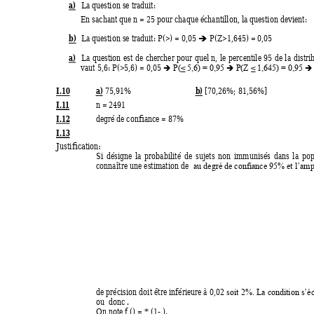
a)
La question se traduit:  
En sachant que n = 25 pour chaque échantillon, la question devient: 
b)
La
 qu
estion se traduit: P(>) = 0,05 
 P(Z>1,645) = 0,05 

a)
La 
question 
est 
de 
chercher 
pour 
quel 
n, 
le 
pe
rcentile 
95 
de 
la 
distri
vaut 5,6: P(>5,6) = 0,05 
P(≤ 5,6) = 0,95 
P(Z ≤ 1,645) = 0,95 



I.10
a)
b)
 75,91% 
 [70,26%; 81,56%]
I.1
1
n = 2491
I.12
degré de confiance = 87% 
I.13
Justification:
Si 
désigne 
la 
probabilité 
de 
sujets 
non
immunisés 
dans 
la 
pop
connaître une 
estimation 
de 
au 
degré de 
confianc
e 95% 
et 
l’amp
de précision 
doit 
être inf
érieure à 
0,02 
soit 
2%. 
La 
condition s’éc
ou  donc . 
On note f () = * (1- 
).