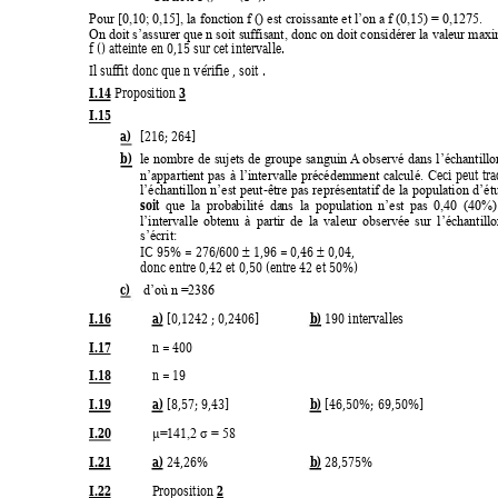
Pour [0,10; 0,15], la fonction f () est croissante et l’on a
 f (0,15) = 0,1275.
On doit s’assurer que n soit suffisa
nt, donc on doit considérer la valeur maxi
f 
() atteinte en 0,15 sur cet intervalle. 
Il suf
fit donc que n v
érifie , soit .
I.14
3 
 Proposition 
I.15
a)
[216; 264] 
b)
le 
nombre 
de 
sujets 
de 
groupe 
sanguin A
observé 
dans 
l’échantillo
eci 
peut 
tra
n’appartient 
pas 
à 
l’intervalle 
précédemment 
ca
l
culé. 
C
-
l’échantillon 
n’est 
pe
ut
être 
pas 
représentatif de 
la 
population 
d’ét
soit 
que 
la 
proba
bil
ité 
da
ns  la 
population 
n’est 
pas 
0,40 
(40%)
l’intervalle 
obtenu 
à 
partir 
de 
la 
valeur 
observ
ée 
sur 
l’échantillo
s’écrit: 
IC 95% = 276/600 
 1,96 = 0,46 
 0,04, 


donc entre 0,42 et 0,50 (entre 42 et 50%) 
c)
d’où n =2386 
I.16
a)
b)
 [0,1242 ; 0,2406] 
 190 intervalles
I.17
n = 400
I.18
n = 19
I.19 
a)
b)
 [8,57; 9,43] 
 [46,50%; 69,50%]
I.20 
µ=141,2 σ = 58
I.21
a)
b)
 24,26% 
 28,575% 
I.22
2 
Proposition 