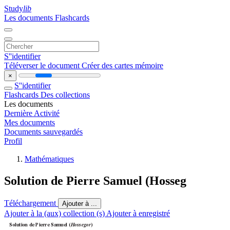
Study
lib
Les documents
Flashcards
S''identifier
Téléverser le document
Créer des cartes mémoire
×
S''identifier
Flashcards
Des collections
Les documents
Dernière Activité
Mes documents
DeLa-Texte  5/11/06  11:18  Page 874
Documents sauvegardés
Profil
Mathématiques
APMEP
Pour chercher et approfondir
74 
o
n
467
Solution de Pierre Samuel (Hosseg
Exercice 464-3 (Jean-Claude Laugier)
Téléchargement
Ajouter à ...
Soit un ensemble 
A
de nombres entiers compris entre 1 et 1000 tel qu’aucun élément
de 
A
ne soit le double d’un élément de 
A. Quel est le nombre maximal d’éléments
Ajouter à la (aux) collection (s)
Ajouter à enregistré
d
eA?
Solution de Pierre Samuel (
)
Hossegor