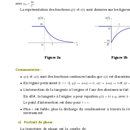
q
0
.
avec 
u
=
0
C
La représentation des fonctions 
et 
sont données sur les ﬁgures
q
(
t
)
i
(
t
)
q
(
t
)
i
(
t
)
q
τ
0
0
u
0
−
τ
R
t
0
Figure 2a
Figure 2b
Commentaires :
et 
sont des fonctions continues tandis que 
est discontin
q
(
t
)
u
(
t
)
i
(
t
)
•
En régime per
manent (
), 
,
et 
t >> τ
q
(
t
+
)
0
u
(
t
+
)
0
i
(
t
•
→
∞
→
→
∞
→
L’intersection de la tangente à l’origine et l’axe des abscisses se fait
•
En ef
fet, la tangente à l’origine a pour équation 
avec 
q
(
t
) = 
k
t 
+
q
k
0
Le point d’intersection est donc pour 
.
t
=
τ
Plus 
est faible, plus la décharge du condensateur à travers la ré
τ
•
inversement.
c)
Portrait de phase
La trajectoire de phase est la courbe dé-