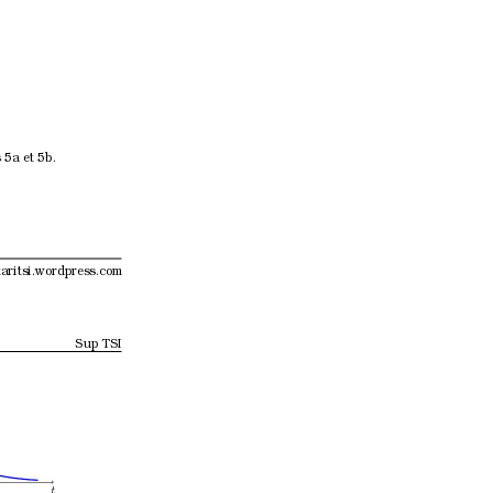
 5a et 5b.
aritsi.wordpress.com
Sup TSI
t