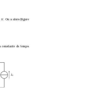
 
. On a alors (ﬁgur
e
K
la constante de temps
I
0