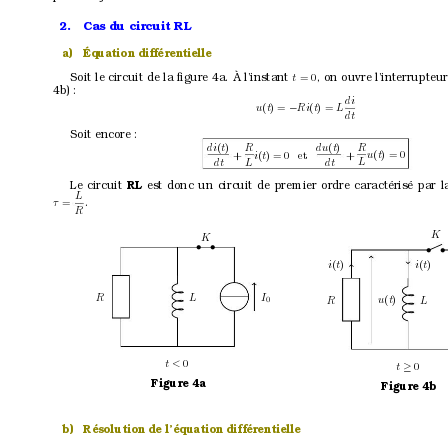
2.
Cas du circuit RL
a)
Équation différentielle
Soit le circuit de la ﬁgure 4a. À l’instant 
, on ouvre l’interrupteur
t
= 0
4b) :
di
u
(
t
) = 
Ri
(
t
) = 
L
−
dt
Soit encore :
di
(
t
)
R
du
(
t
)
R
i
(
t
) = 0
et
u
(
t
) = 0
+
+
L
L
dt 
dt 
RL 
Le circuit 
est donc un circuit de pr
emier ordre caractérisé par 
L
.
τ
=
R
K
K
• •
• •
i
(
t
)
i
(
t
)
I
R
L
u
(
t
)
R
L
0
t < 
0
t
0
≥
Figure 4a
Figure 4b
b)
Résolution de l’équation différentielle