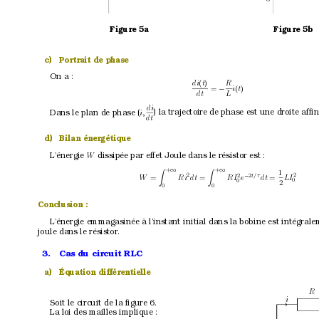
Figure 5a
Figure 5b
c)
Portrait de phase
On a :
di
(
t
)
R
i
(
t
)
=
−
L
dt 
di
) la trajectoire de phase est une droite af
ﬁn
Dans le plan de phase (
i, 
dt
d)
Bilan énergétique
L’énergie 
dissipée par ef
fet Joule dans le résistor est :
W
+
+
∞
∞
1
Z
Z
t/τ 
2
2
2
2
−
dt 
=
W
=
Ri
dt 
=
RI
LI
e
0
0
2
0
0
Conclusion :
L’énergie emmagasinée à l’instant initial dans la bobine est intégrale
joule dans le résistor
.
3.
Cas du circuit RLC
a)
Équation différentielle
R
i
Soit le circuit de la ﬁgure 6.
La loi des mailles implique :