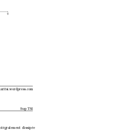
q
aritsi.wordpress.com
Sup TSI
intégralement dissipée