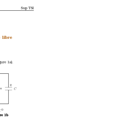
Sup TSI
 libr
e
ure 1a).
q
u
 C
0
≥
re 1b