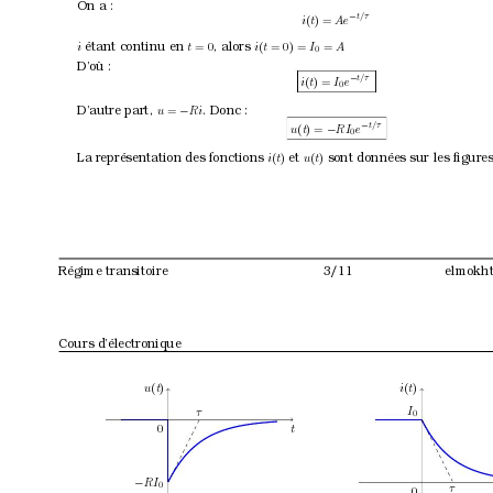
On a :
t/τ
−
i
(
t
) = 
Ae
étant continu en 
, alors 
i
t
= 0
i
(
t
= 0) = 
I
=
A
0
D’où :
t/τ
−
i
(
t
) = 
I
e
0
D’autre part, 
. Donc :
u
=
Ri
−
t/τ
−
u
(
t
) = 
RI
e
−
0
La représentation des fonctions 
et 
sont données sur les ﬁgures
i
(
t
)
u
(
t
)
Régime transitoire
3/11
elmokht
Cours d’électronique
u
(
t
)
i
(
t
)
I
τ
0
t
0
RI
−
0
τ
0