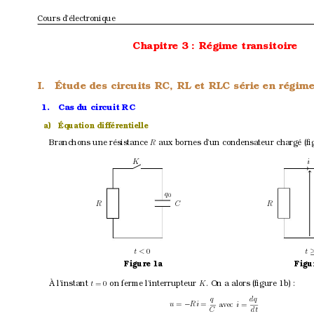
Cours d’électronique
Chapitre 3 : Régime transitoir
e
I.
Étude des circuits RC, RL et RLC série en régime
1.
Cas du circuit RC
a)
Équation différentielle
Branchons une résistance 
aux bor
nes d’un condensateur chargé (ﬁg
R
i
K
q
0
R
R C
t
t < 
0
Figu
Figure 1a
À l’instant 
on fer
me l’interrupteur 
. On a alors (ﬁgure 1b) :
t
= 0
K
q
dq
u
=
Ri 
=
a
v
ec 
i
=
−
C
dt