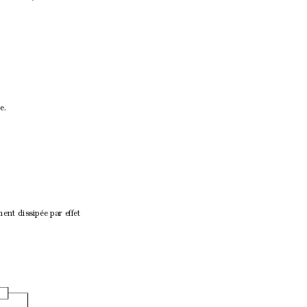
e.
ment dissipée par effet