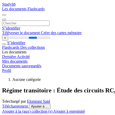
Study
lib
Les documents
Flashcards
S''identifier
Téléverser le document
Créer des cartes mémoire
×
S''identifier
Flashcards
Des collections
Les documents
Dernière Activité
Mes documents
Documents sauvegardés
Profil
Aucune catégorie
Régime transitoire : Étude des circuits RC
Telechargé par
Elomrani Said
Téléchargement
Ajouter à ...
Ajouter à la (aux) collection (s)
Ajouter à enregistré