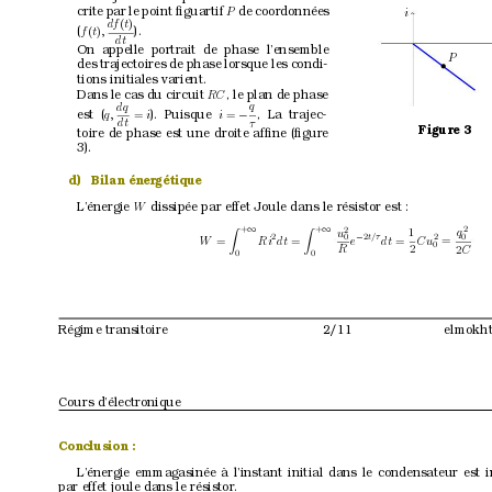
crite par le point ﬁguartif 
de coordonnées
P
i
d
f
(
t
)
).
(
f
(
t
)
,
dt 
On appelle portrait de phase l’ensemble
P
des trajectoires de phase lorsque les condi-
•
tions initiales varient.
Dans le cas du circuit 
, le plan de phase
RC
q
dq
, La trajec-
est (
). Puisque 
q
, 
=
i
i
=
−
τ
dt 
Figure 3
toire de phase est une droite af
ﬁne (ﬁgure
3).
d)
Bilan énergétique
L’énergie 
dissipée par ef
fet Joule dans le résistor est :
W
+
+
2
2
∞
∞
1
u
q
Z
Z
t/τ 
2
2
2
0
0
−
e
dt 
=
W
=
Ri
dt 
=
C
u
=
0
R
2
C
2
0
0
Régime transitoire
2/11
elmokht
Cours d’électronique
Conclusion :
L’énergie emmagasinée à l’instant initial dans le condensateur est 
par ef
fet joule dans le résistor
.