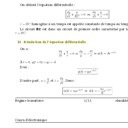
On obtient l’équation dif
férentielle :
dq
q
dq
q
= 0
+
= 0
ou
+
τ
dt 
RC 
dt 
homogène à un temps est appelée constante de temps ou temps
τ
=
RC 
RC 
Le circuit 
est donc un circuit de premier or
dre caractérisé par 
.
τ
=
RC
b)
Résolution de l’équation différentielle
On a :
dq
q
dq
dt
t/τ
−
q
(
t
) = 
Ae
+
= 0 
=
⇒
⇒
−
τ
dt 
τ
q
À
,
t
= 0
q
(
t
= 0) = 
q
=
A
0
D’où :
t/τ
−
q
(
t
) = 
q
e
0
q
dq
. Donc :
D’autre part, 
et 
u
=
i
=
dt 
C
u
0
t/τ
t/τ 
−
−
u
(
t
) = 
u
e
et 
i
(
t
) = 
e
−
0
R
Régime transitoire
1/11
elmokht
Cours d’électronique