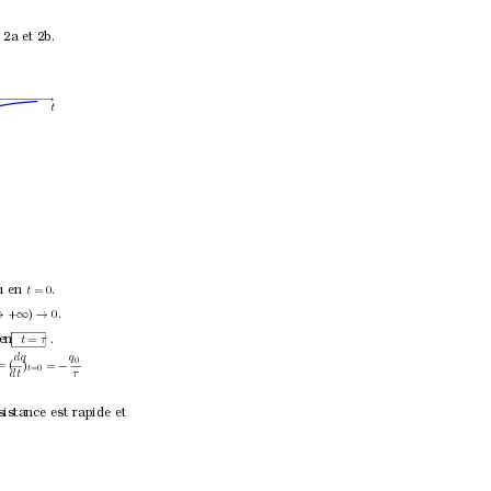
 2a et 2b.
t
u en 
.
t
= 0
.
+
)
0
→
∞
→
 en
.
t
=
τ
q
dq
0
= (
)
=
−
t
=0 
dt 
τ
sistance est rapide et