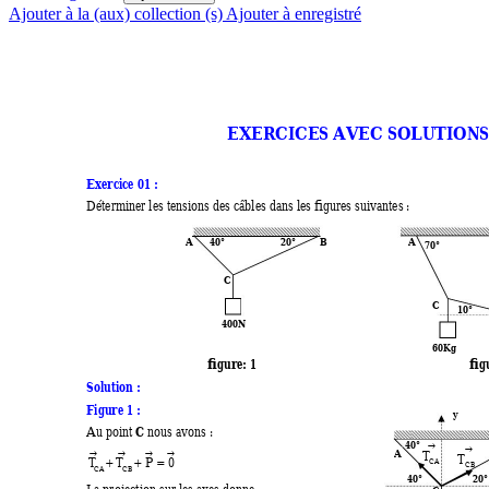
Ajouter à la (aux) collection (s)
Ajouter à enregistré
EXERCICES 
A
VEC
 SOLUTION
Exercice 01 : 
Déterminer les tensions des câbles dans les figures suivantes : 
A
40
°
20
°
B
A
70°
C 
C
10°
400N 
60Kg 
                                     figure: 1                                                                 f
Solution : 
Figure 1 : 
 y
C
Au point 
 nous avons : 
40° 
→
A
→
T
→ 
→
→
→
T
T 
T
P
0
CA
+ 
+
=
CB
CA 
CB
40°
20
°