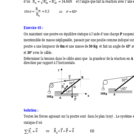
R 
R
R
34
.
64
N
d’où  
   et l’angle que fait
 la réaction avec l’axe 
2 
2
= 
+
=
A 
Ax
AY
R
cos 
0
,
5
60
Ax
=
=
= 
°
θ
θ
⇒
R
A
Exercice 03 : 
P
On maintient une poutre en équilibr
e statique à l’aide d’une charge 
 suspend
inextensible de masse négligeable, passant pa
r une poulie comme indiqué sur 
8m
50 Kg
45°
poutre a une longueur de 
 et une masse de 
  et fait un angle de 
 a
30°
et 
 avec le câble. 
A
Déterminer la tension dans le câble ains
i que  la grandeur de la réaction en 
direction par rapport à l’horizontale. 
 y 
→
B
T
30°
30° 
→
R
G
45°
A
45° 
50Kg 
A
  x
50Kg 
A
→
P
Solution : 
Toutes les forces agissant sur 
la poutre sont  dans le plan 
(xoy)
 . Le systèm
e 
statique d’où 
→ 
→
→
→
→ 
→
∑
(1)
F
0
R
T
P
0
⇔
+ 
+
=
=
i
A