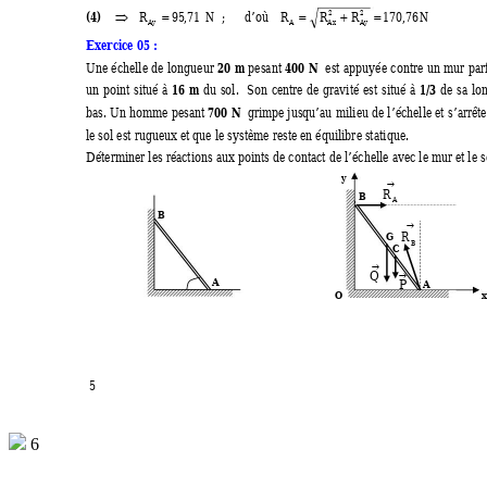
(4) 
2 
2
 ;      d’où   
R 
R
R
170
,
76
N
R
95
,
71
N
= 
+
=
⇒
=
Ay 
A 
Ax
Ay
Exercice 05 : 
20 m
400 N
Une échelle de longueur 
 pesant 
  est appuyée contre un mu
r par
16 m 
1/3
un point situé à 
du sol.  Son centre de gravité est situé à 
 de sa lo
700 N
bas. Un homme pesant 
  grimpe jusqu
’au milieu de l’éc
helle et s’arrê
le sol est rugueux et que le syst
ème reste en équilibre statique. 
Déterminer les réactions aux points de contac
t de l’échelle avec le m
ur et le s
y 
→
R
B
A
B 
→
R
G
B
C
→
Q
→
A 
P
A
O
x
5
6