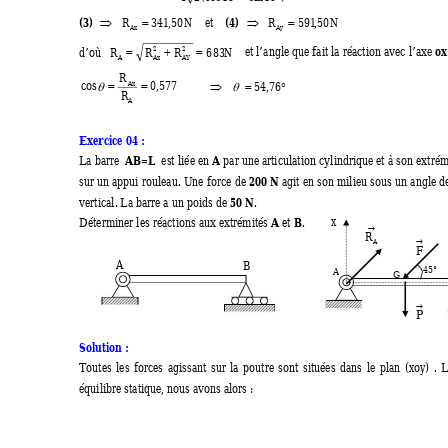
(3)
(4)
R
341
,
50
N
   et    
R
591
,
50
N
⇒
=
⇒
=
Ax 
Ay 
ox
R 
R
R
683
N
d’où  
   et l’angle que fait
 la réaction avec l’axe 
2 
2
= 
+
=
A 
Ax
AY
R
cos 
0
,
577
54
,
76
Ax
=
=
⇒
= 
°
θ
θ
R
A
Exercice 04 : 
AB=L
A
La barre  
  est liée en 
 par une articulation cylindr
ique et à son extré
200 N
sur un appui rouleau. Une force de 
 agit en son m
ilieu sous un angle d
50 N
vertical. La barre a un poids de 
.
 x
A
B
Déterminer les réactions aux extr
émités 
 et 
.
→
A
→
F
A
B
45° 
A
G 
→
P
Solution : 
Toutes les forces agissant sur la poutre sont situées dans le plan 
(xoy)
 . 
équilibre statique, 
nous avons alors : 