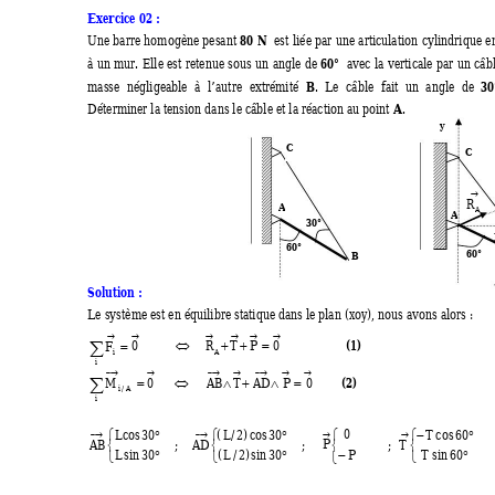
Exercice 02 : 
80 N
Une barre homogène pesant 
  est liée par une articu
lation cylindrique 
60°
à un mur. Elle est rete
nue sous un angle de 
  avec la verticale par 
un câb
B
30
masse négligeable à l’autre extré
mité 
.
 Le câble fait un angle de 
A
Déterminer la tension dans le 
câble et la réaction au point 
.
 y 
C
C 
→
R
A
A
A
30°
60°
60° 
B
Solution : 
Le système est en équilibre statique dans le p
lan 
(xoy)
, nous avons alors : 
→ 
→
→
→
→ 
→
∑
(1)
F
0
R
T
P
0
⇔
+ 
+
=
=
i
A
i
− 
→
→
− 
→
→
−
→
→
→
∑
(2)
M
0
AB
T
AD
P
0
=
⇔
∧ 
+
∧
=
i
A
/
i
0
L
cos
30
(
L
/
2
)
cos
30
T
cos
60
°
°
−
°
⎧
⎧
⎧
⎧
−
→
−
→
→
→
AB 
    ;   
AD 
    ;    
P
         ;  
T
⎨
⎨
⎨
⎨
L
sin
30
(
L
/
2
)
sin
30
P
T
sin
60
°
°
−
°
⎩
⎩
⎩
⎩