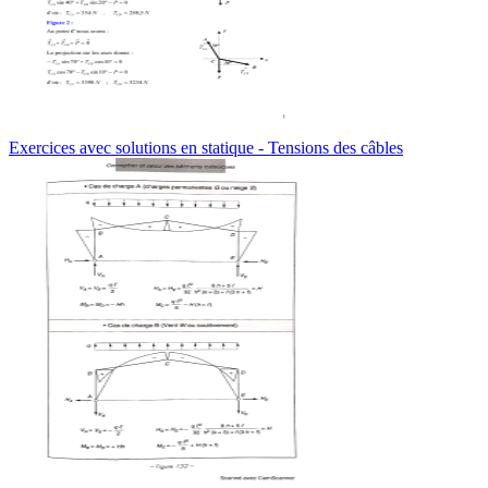
Exercices avec solutions en statique - Tensions des câbles