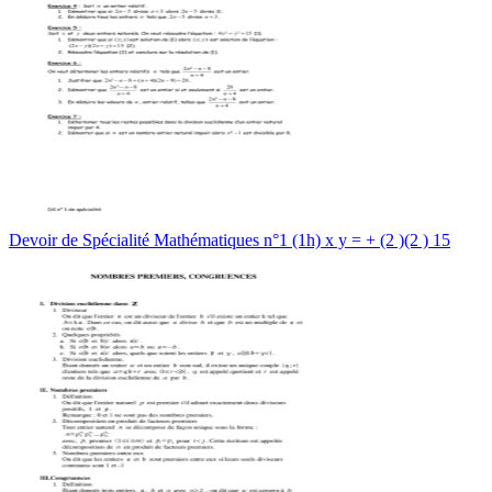
Devoir de Spécialité Mathématiques n°1 (1h) x y = + (2 )(2 ) 15