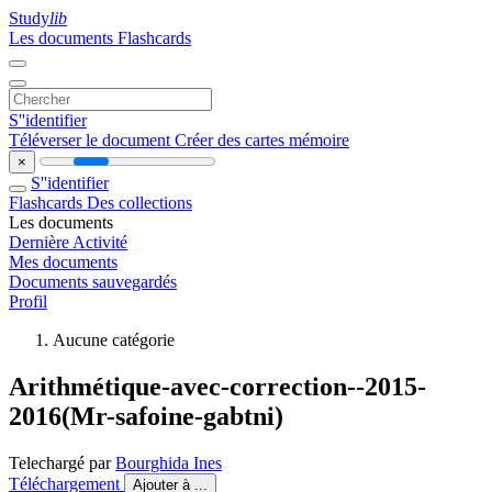
Study
lib
Les documents
Flashcards
S''identifier
Téléverser le document
Créer des cartes mémoire
×
S''identifier
Flashcards
Des collections
Les documents
Dernière Activité
Mes documents
Documents sauvegardés
Profil
Aucune catégorie
Arithmétique-avec-correction--2015-
2016(Mr-safoine-gabtni)
Telechargé par
Bourghida Ines
Téléchargement
Ajouter à ...