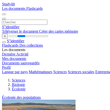
Study
lib
Les documents
Flashcards
S''identifier
Téléverser le document
Créer des cartes mémoire
×
S''identifier
Flashcards
Des collections
Les documents
Dernière Activité
Mes documents
Documents sauvegardés
Profil
Langue par pays
Mathématiques
Sciences
Sciences sociales
Entrepris
Sciences
Biologie
Écologie
Écologie des populations