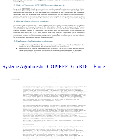
Système Agroforestier COPIREED en RDC : Étude