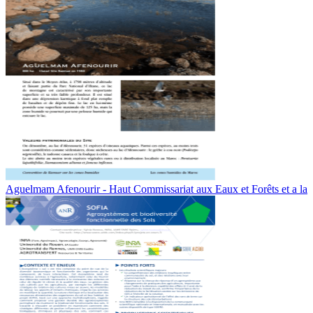
Aguelmam Afenourir - Haut Commissariat aux Eaux et Forêts et a la