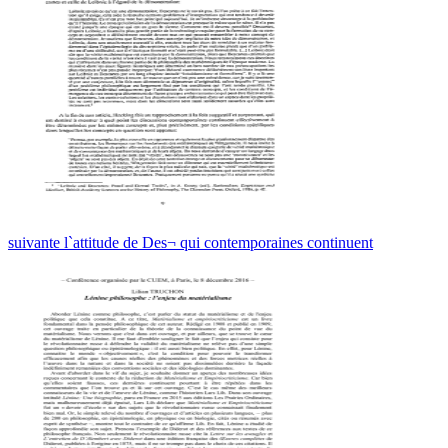
suivante l`attitude de Des¬ qui contemporaines continuent