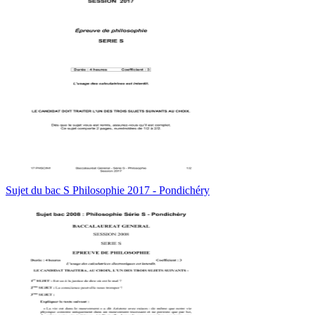
Sujet du bac S Philosophie 2017 - Pondichéry