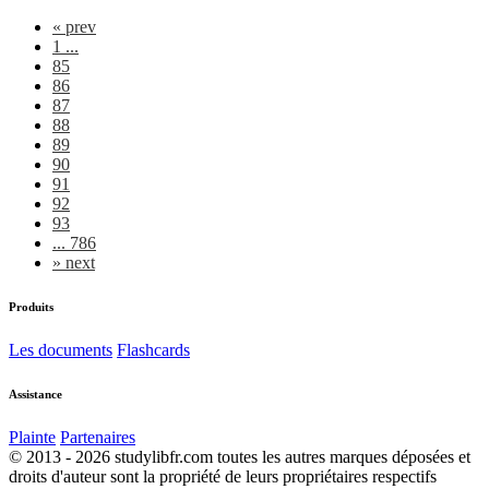
«
prev
1 ...
85
86
87
88
89
90
91
92
93
... 786
»
next
Produits
Les documents
Flashcards
Assistance
Plainte
Partenaires
© 2013 - 2026 studylibfr.com toutes les autres marques déposées et
droits d'auteur sont la propriété de leurs propriétaires respectifs