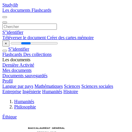
Study
lib
Les documents
Flashcards
S''identifier
Téléverser le document
Créer des cartes mémoire
×
S''identifier
Flashcards
Des collections
Les documents
Dernière Activité
Mes documents
Documents sauvegardés
Profil
Langue par pays
Mathématiques
Sciences
Sciences sociales
Entreprise
Ingénierie
Humanités
Histoire
Humanités
Philosophie
Éthique