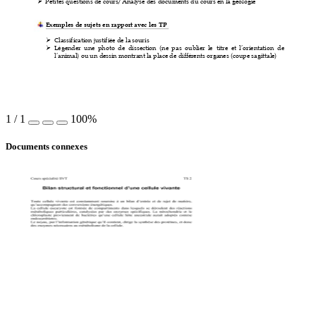
Petites questions de cours
/Analyse des document
s du cours en
la géologie
!
Exemples de sujets en rapport 
avec le
s TP
Classification j
ustifiée de la s
ouris
!
Légender  une  photo  de 
dissection
(ne  pas  ou
blier  le 
titre  et  l’orientatio
n  de
!
l’animal)
ou un dessin montrant la place de différents organes (coupe sagit
tale)
1
/
1
100%
Documents connexes