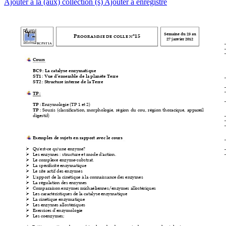
Ajouter à la (aux) collection (s)
Ajouter à enregistré
Semaine du 23 au 
P
°15 
ROGRAMME DE COLLE N
27 janvier 2012 
-
BCPST1A
-
-
Cours
BC9
: La catalyse enzymatique
ST1
: Vue d’ensemble de
 la planète Terre
-
ST2
: Structure interne de
 la Terre
-
-
TP
: 
-
TP
 :
Enzymologie (TP 1 et 2)
TP
 :
Souris 
(classification, 
morp
hologie, 
région 
du 
cou
, 
région 
thoracique, 
appareil 
digestif)
-
-
-
Exemples de sujets
en rapport avec le cours
-
Qu'est
-
ce qu'une enzyme?
!
-
-
Les enzymes : structure et mode d'
action.
!
Le complexe enzyme
-
substrat.
!
La spécificité enzymatique
!
Le site actif des enzym
es
!
L'apport de la cinétique à 
la connaissance des enzymes
!
La régulation des enzymes
!
Comparaison enzymes michaéliennes/enzymes allostériques
!
Les caractéristiques de la catalyse enzymatique
!
La cinétique enzymatique
!
Les enzymes allostériques
!
Exercices d’enzym
ologie
!
Les coenzymes;
!