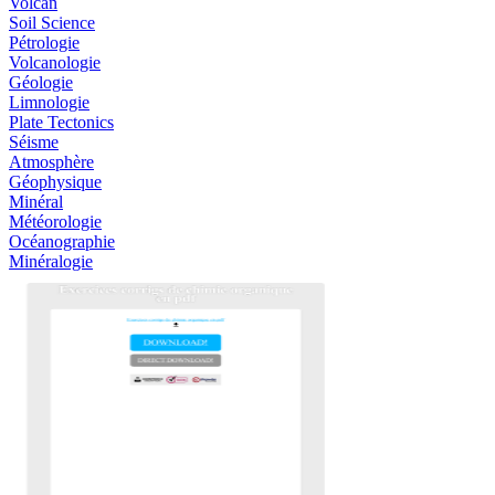
Volcan
Soil Science
Pétrologie
Volcanologie
Géologie
Limnologie
Plate Tectonics
Séisme
Atmosphère
Géophysique
Minéral
Météorologie
Océanographie
Minéralogie