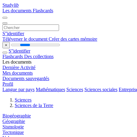
Study
lib
Les documents
Flashcards
S''identifier
Téléverser le document
Créer des cartes mémoire
×
S''identifier
Flashcards
Des collections
Les documents
Dernière Activité
Mes documents
Documents sauvegardés
Profil
Langue par pays
Mathématiques
Sciences
Sciences sociales
Entrepris
Sciences
Sciences de la Terre
Biogéographie
Géographie
Sismologie
Tectonique