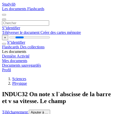
Study
lib
Les documents
Flashcards
S''identifier
Téléverser le document
Créer des cartes mémoire
×
S''identifier
Flashcards
Des collections
Les documents
Dernière Activité
Mes documents
Documents sauvegardés
Profil
Sciences
Physique
INDUC32 On note x l`abscisse de la barre
et v sa vitesse. Le champ
Téléchargement
Ajouter à ...