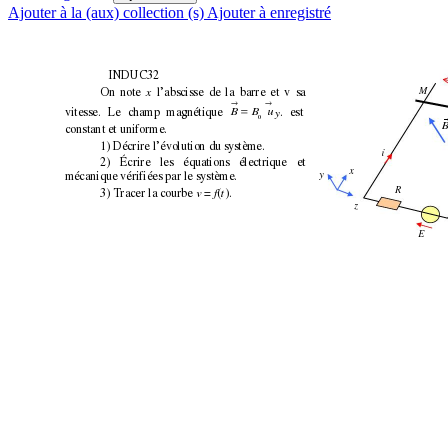
Ajouter à la (aux) collection (s)
Ajouter à enregistré
INDUC32
On 
note 
l’abscisse 
de 
la 
barre 
et 
v 
sa
x
M
→
→
vitesse. 
Le 
champ 
magnétique 
. 
est
B
B
u 
y
=
0
constant et uniforme.
1) Décrire l’évolution du système.
 i
2) 
Écrire 
les 
équations 
électrique 
et
 x
mécanique vérifiées par le système.
  y
3) Tracer la courbe 
 = 
(
).
 R
v
f
t
 z
 E