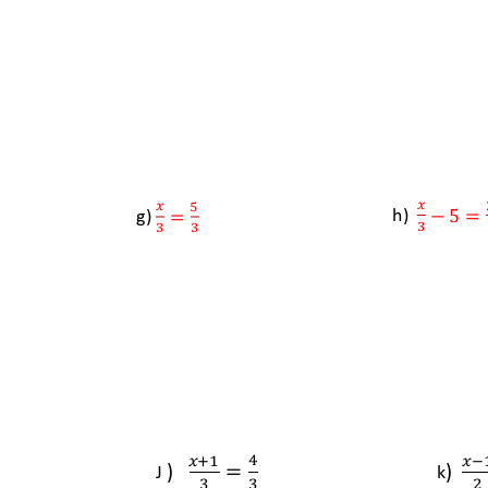
!
!
$
% &
#
h)  
#
g) 
"
"
-
!+
*
!)
#
)   
)  
J 
k
"