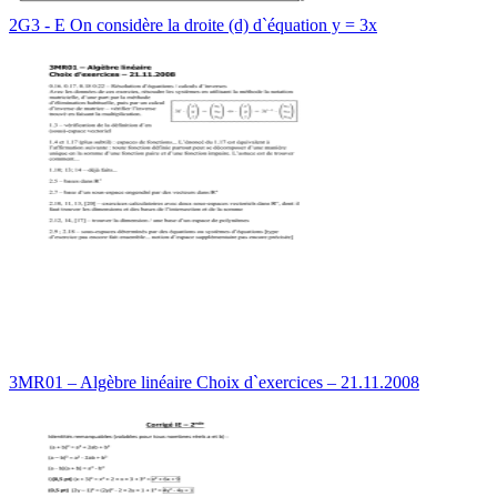
2G3 - E On considère la droite (d) d`équation y = 3x
3MR01 – Algèbre linéaire Choix d`exercices – 21.11.2008