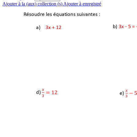
Ajouter à la (aux) collection (s)
Ajouter à enregistré
Ré
s
o
u
d
re
l
e
s 
é
q
u
at
i
o
n
s
su
i
va
n
te
s
:
b) 
3x 
-
5 = 
a) 
3x + 12
'
'
=
12 
d) 
e) 
− 
"
"