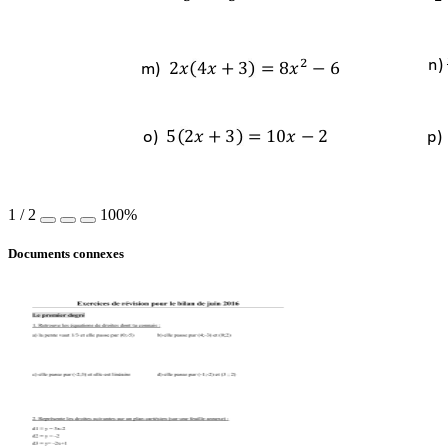
n) 
(
.1 
01 
4 3
#
51
% 6
m)  
&
.1 
4 3
#
781 
% .
o)  
p) 
1
/
2
100%
Documents connexes