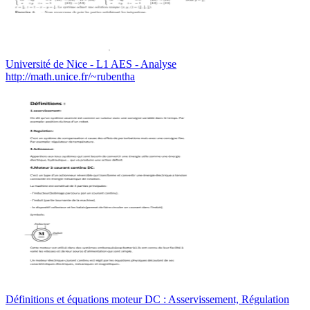
Université de Nice - L1 AES - Analyse
http://math.unice.fr/~rubentha
Définitions et équations moteur DC : Asservissement, Régulation