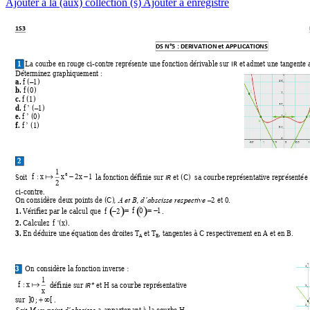
Ajouter à la (aux) collection (s)
Ajouter à enregistré
1S3 
DS
 N°5 : DER
IVATION 
et
 APPLICATIONS
 1 
 La cour
be en rouge ci-contre représente une fonction déri
vable sur 
 et admet une tangente 
IR
Déter
minez graphiquement :
a.
f 
(
1)
–
b.
f 
(0) 
c.
f 
(1
) 
d.
f 
(
1)
’
–
e.
f 
(0) 
’
f.
f 
(1) 
’
 2 
.
1
f
:
x
x
2
x
1
Soit 
 la fonction définie sur 
 et (C)  
sa courbe
 représentative re
présenté
e 
3


IR
2
ci
-contre. 
On considère deux points de (C)
2 
et 0. 
, A et B, d’abscisse respective –
 
 
1.
f
0
1
 Vér
ifiez par le calcul que 
. 
f
2

 

2.
 Calculez
f
'(
x
).
3.
 En déduire une équatio
n des droites T
 et T
, tang
entes à C respec
tivement en A et en B. 
A
B
3 
.
On consi
dère la fonction inverse 
: 
1
f
:
x
 définie sur 
e
t H sa cou
rbe repré
sentative 
IR*
x
]
0
;
[
sur 
. 
 
a a
ppartenant à la 
courbe H
. 