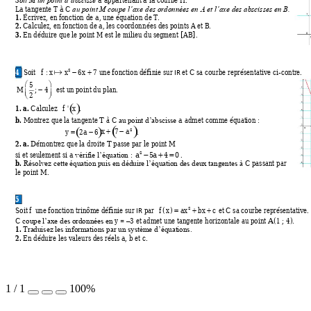
Soit M un point d’abscis
se 
La tangente T à C 
au poin
t M c
oupe l’axe des ordonnées en A et l’axe
 des abscisses en B.
1.
 Écrive
z, en fonction d
e a, une équation de T
. 
2.
 Calculez
, en fon
ction de a, les c
oordonn
ées des
 po
ints A et
 B. 
3.
 En déduire que le p
oint M est le milieu du se
gment [AB].
4 
f
:
x x
6
x
7
 Soit
une fonction définie sur
et
 C sa courbe représentative
ci-contre. 
2


IR 
5


M
est un
 po
int du plan
.
;
4



2


 
1. a.
 C
alc
ulez
f
'
x
. 
b.
 Montr
ez que la tangente T à 
C
a
admet comme équat
ion :
au point d’abscis
se 
 
 
x
7
a
2
y
2
a
6




. 
2. a.
 Démontrez
 que la droite T passe par le point M 
a
5
a
4
0
2
si et seu
lement si 
a
: 
. 



vérifie l’équation
b.
C
 passant par 
Résolve
z cette équati
on puis en déduire l’éq
uati
on des deux tangentes à 
le point M. 
5 
.
f
(
x
)
ax
bx
c
2
Soit 
f 
 une fo
nct
ion trinôme définie sur 
pa
r 
et 
C 
sa
 courbe représentative.



IR
C 
y
= 
3 et admet une tangente horizontale au point A(
1
 ; 4
). 
coupe l’a
xe des ordo
nné
es en 
–
1.
Tra
duisez les informations
 par un système d
’équat
ions.
2.
 En dédui
re les valeurs des rée
ls 
a
, 
b
 et 
c
. 
1
/
1
100%