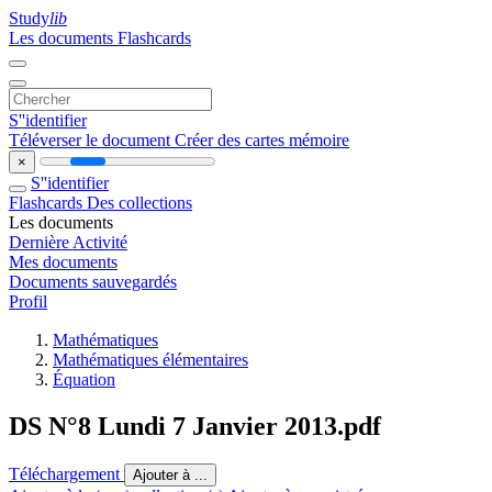
Study
lib
Les documents
Flashcards
S''identifier
Téléverser le document
Créer des cartes mémoire
×
S''identifier
Flashcards
Des collections
Les documents
Dernière Activité
Mes documents
Documents sauvegardés
Profil
Mathématiques
Mathématiques élémentaires
Équation
DS N°8 Lundi 7 Janvier 2013.pdf
Téléchargement
Ajouter à ...