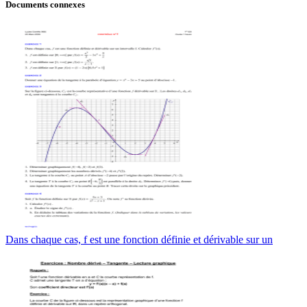
Documents connexes
Dans chaque cas, f est une fonction définie et dérivable sur un