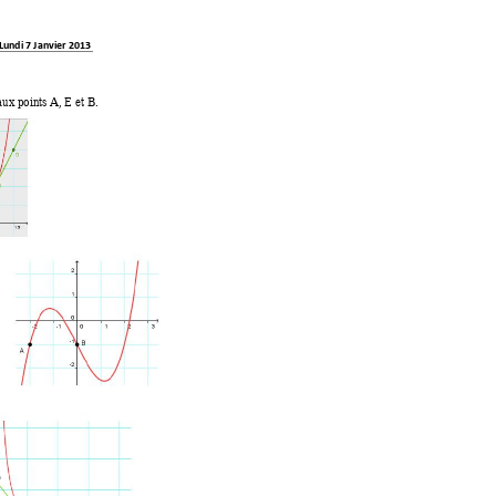
Lundi 
7 
Janv
ier 201
3 
aux points A
, E 
et B. 