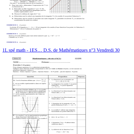
1L spé math - 1ES… D.S. de Mathématiques n°3 Vendredi 30