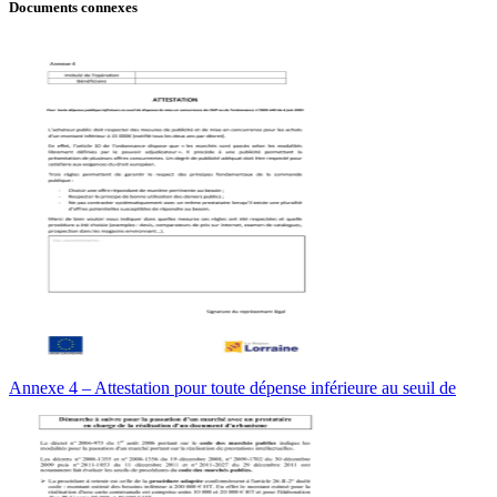
Documents connexes
Annexe 4 – Attestation pour toute dépense inférieure au seuil de