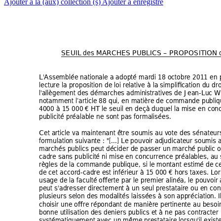
Ajouter à la (aux) collection (s)
Ajouter à enregistré
SEUIL des MARCH
ES PUBLICS – PR
OPOSITION d
L'Assemblée nationale a
 adopté mardi 18 o
ctobre 2011 en 
lecture la proposition de loi r
elative à la simpli
fication du dro
l'allègement des dém
arches administrativ
es de Jean-Luc 
notamment l’article 88 qui
, en matière de com
mande publi
q
4000 à 15 000 € H
T le seuil en deçà duquel la
 mise en co
nc
publicité préalable ne sont
 pas formalisée
s. 
Cet article va maintenant
 être soumis au v
ote des sénateurs
formulation suivant
e : "[...] 
Le pouvoir
 adjudicateur soumi
s 
marchés publics pe
ut décider de pas
ser un marché public
 
cadre sans publicit
é ni mise en concurrence
 préalables, a
u 
règles de la comma
nde publique, si le 
montant estimé de 
c
de cet accord-cadr
e est inférieur à 15 
000 € hors taxes. L
or
usage de la faculté offe
rte par le premi
er alinéa, le pouvoir
 
peut s'adresser dire
ctement à un seul p
restataire ou en co
n
plusieurs selon des modalit
és laissées à son app
réciation. 
I
choisir une offre ré
pondant de manièr
e pertinente au bes
oi
bonne utilisation de
s deniers publics
 et à ne pas contracte
r 
systématiquement 
avec un même pre
stataire lorsqu'il exi
ste