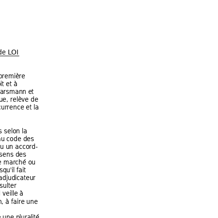
e LOI 
première 
it et
 à 
Warsmann
 et 
ue, relève de 
urrence et la 
 selon la
au code de
s 
ou un accord-
sens des 
e marché ou 
squ'il fait 
adjudicateur 
sulter 
l veille à 
n, à faire une 
 une pluralité