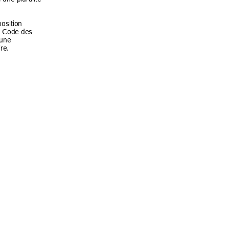
po
sition 
 Code des 
 une 
ire
.