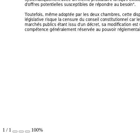
d'offres potentielles sus
ceptibles de répondre au be
soin"
. 
Toutefois, même a
doptée par les deux
 chambres, cette dis
législative risque la 
censure du conseil 
constitutionnel car l
e
marchés publics étant is
su d’un décret, sa modifi
cation est
compétence génér
alement réserv
ée au pouvoir réglementa
1
/
1
100%