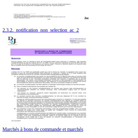
2.3.2._notification_non_selection_ac_2
Marchés à bons de commande et marchés