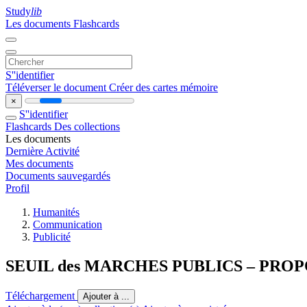
Study
lib
Les documents
Flashcards
S''identifier
Téléverser le document
Créer des cartes mémoire
×
S''identifier
Flashcards
Des collections
Les documents
Dernière Activité
Mes documents
Documents sauvegardés
Profil
Humanités
Communication
Publicité
SEUIL des MARCHES PUBLICS – PROPO
Téléchargement
Ajouter à ...