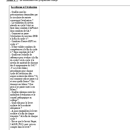
La réforme et l’
évaluation
- Quelles so
nt
 les 
préconisations 
demandées par 
la circulaire 
de rentrée 
concernant l'é
valuation ?
- La validatio
n du niveau 
attendu au cy
cle 3 doit se 
faire dans comb
ien d'APSA et 
dans combien 
de CA ? 
- Comment se passe
l'évaluation du no
uveau DNB 
à la fin du cy
cle 4 ? 
- Combien d'heure
 d'EPS au 
cycle 4 ? 
- Il faut valider
 combien de 
compétences à l
a fin du cycle 
4 ? Dans combien
 de CA ? 
- Quelle e
st l'échelle de 
référe
nce pour évaluer à la fin 
du cycle
 3 
et du cy
cle 4 le 
niveau de maî
trise de chacune 
des 8 composan
tes du S4C ? 
-Y a-t-il des bila
n
s 
périodiques pour 
chaque 
cycle de l'é
volution des 
acquis scolaire 
des élèves ? Si 
oui comment ce
la se passe-t-il 
et sous quell
e forme ? Qui 
donnent ces bilans ?
 Que 
peut-il se passer s
uite à ces 
bilans ? 
- Quelles rel
ati
ons entre
 les 
modalités d'év
aluation et le 
conseil pédago
gique au 
collège
? 
- Quel rôle
 pour le livret 
scolaire de la scol
arité 
obligatoire ? 
- A quoi resse
mblera le livret 
scolaire à la fin 
de chaque 
trimestre ? A
 la fin de chaque 
cycle ? 
- Est-ce que le
 Savoir Nager, 
ASSR, PSC1 sont  pris en 
l’
compte dans le
 livret ? 