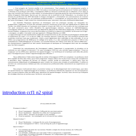
introduction ccf1 n2 spiral