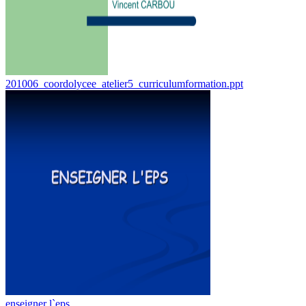
201006_coordolycee_atelier5_curriculumformation.ppt
enseigner l`eps