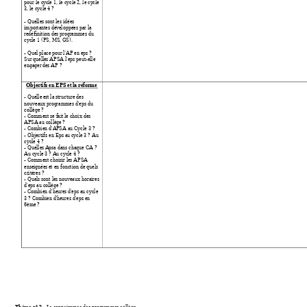
pour le cy
cle 1, le cycle 2, le cy
cle 
3, le cycle
 4 ? 
- Quelles so
nt
 les idée
s 
importantes déve
loppées par la 
redéfinition des pro
grammes du 
cycle 1 (PS, MS, G
S). 
- Quel place po
ur l'AP en eps ? 
Sur quelle
s APSA l'eps peut-elle 
engager
 des AP ? 
Objectifs en EPS et 
la réform
e
- Quelle e
st la structure des 
nouveaux prog
rammes d'eps du 
collège
? 
- Comment se f
ait le choix des 
APSA
 au 
collèg
e ? 
- Combien d'A
PSA au Cycle 3 ? 
- Objectifs en Eps a
u cycle 3 ? Au 
cycle 4 ? 
- Quelles A
psa dans chaque CA ? 
Au cycle
 3 
? A
u cycle 4 ? 
- Comment choisir l
es APSA 
enseignée
s et en fonction de quels 
critères ? 
- Quels sont le
s nouveaux horaires 
d'eps au coll
ège ? 
- Combien d'heure
s d'eps au cycle
3 ? Combien d'
heures d'eps en 
6ème ? 
Thème n° 2
 : L
a connaissance des prog
rammes collège 