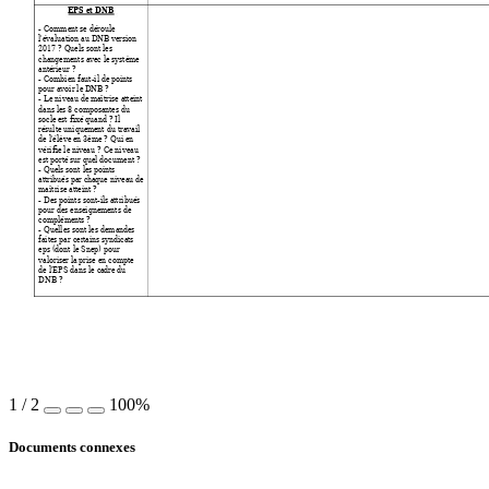
EPS et DNB 
- Comment se dé
roule 
l'évaluation au D
NB version 
2017 ? Quels sont
 les 
changements av
ec le système 
antérieur ? 
- Combien faut-il de
 points 
pour avoir le
 DNB ? 
- Le niveau de m
aîtrise atteint 
dans les 8 composa
ntes du 
socle e
st fixé quand ? Il 
résulte uniqueme
nt du travail 
de l'élève
 en 3ème ? Qui en 
vérifie le nive
au 
? Ce 
ni
veau 
est porté sur que
l document ? 
- Quels sont le
s points 
attribués par cha
que niveau de 
maîtrise atteint ? 
- Des points sont-ils 
attribués 
pour des enseigne
ments de 
compléme
nt
s ? 
- Quelles so
nt
 les dema
ndes 
faites par cer
tains syndicats 
eps (dont le Snep) 
pour 
valorise
r la prise en compte 
de l'EPS dans le ca
dre du 
DNB ? 
1
/
2
100%
Documents connexes