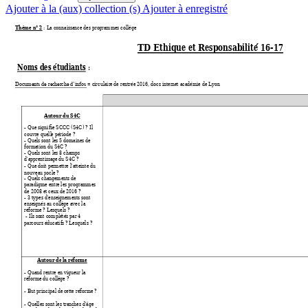
Ajouter à la (aux) collection (s)
Ajouter à enregistré
Thème n° 2
 :
L
a connaissance des pro
grammes collège
TD Ethique et Re
sponsabilité 16-
17
Noms des étudiants
 : 
 = circulaire 
de rentrée 2016, docs interne
t académie de Ly
on
Documents de re
cherche d’infos
Autour du S4C
- Que signifie SC
CC (S4C) ? Il 
couvre quell
e période ? 
- Quels sont le
s 5 domaines de 
formation du S
4C ? 
- Quels sont le
s 8
 champs 
d'apprentissage
 du S4C ? 
- Que doit per
mettre l'atteinte du 
nouveau socle
 ?
- Quels change
ments de 
paradigme entre
 les programmes 
de 2008 et ceux 
de 2016 ? 
- 3 types d'ense
ignements sont 
enseignés au col
lège avec la 
réforme
 ? Lesquels ? 
 - Ils so
nt
 complétés par
 4 
parcours éducatifs ?
 Lesquels ?
Autour de la ré
forme 
- Quand rentre e
n 
vigue
ur la 
réforme
 du
 collè
ge ? 
- But principal de
 cette réforme ? 
- Quelles so
nt
 les tra
nches d'âge 