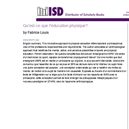
Qu'est-ce que l'éducation physique?
by Fabrice Louis
DESCRIPTION:
English summary: This innovative approach to physical education offers teachers a philosophical
view of the professions responsibilities and requirements. The author advocates an anthropological
approach that redefines the mental, active, and personal possibilities of sports and physical
education. French description: De quelles compétences fait preuve l'enseignant en EPS? De celles
d'un technicien du sport, capable de transformer physiquement l'élève? Ce livre montre que tout
enseignant d'EPS est en réalité un philosophe qui s'ignore, le plus souvent internaliste, c'est-à-dire
convaincu que l'essentiel de ce qui se joue en EPS se déroule dans le for intérieur du sujet. Mais
une autre conception est possible : une conception externaliste qui vise à redéfinir les limites du
mental, de l'action et du sujet de manière non causaliste. Exposée au travers d'un commentaire d'un
texte de Wittgenstein sur la règle puis d'un texte d'Ulmann sur les rapports de l'EPS avec la
philosophie, cette conception permet de faire émerger les présupposés métaphysiques d'un
nouveau paradigme en STAPS; celui de l'approche anthropologique.