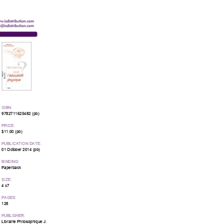
ISBN:
9782711625482 (pb)
PRICE:
$11.00 (pb)
PUBLICATION DATE:
01 October 2014 (pb)
BINDING:
Paperback
SIZE:
4 x7
PAGES:
128
PUBLISHER:
Librairie Philosophique J.