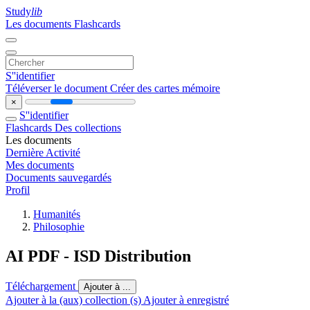
Study
lib
Les documents
Flashcards
S''identifier
Téléverser le document
Créer des cartes mémoire
×
S''identifier
Flashcards
Des collections
Les documents
Dernière Activité
Mes documents
Documents sauvegardés
Profil
Humanités
Philosophie
AI PDF - ISD Distribution
Téléchargement
Ajouter à ...
Ajouter à la (aux) collection (s)
Ajouter à enregistré