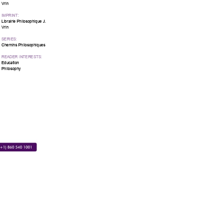
Vrin
IMPRINT:
Librairie Philosophique J.
Vrin
SERIES:
Chemins Philosophiques
READER INTERESTS:
Education
Philosophy