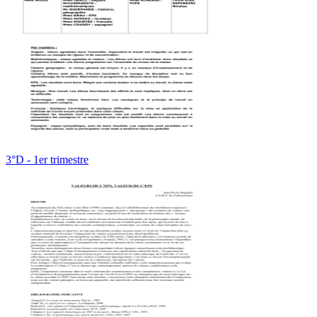
3°D - 1er trimestre