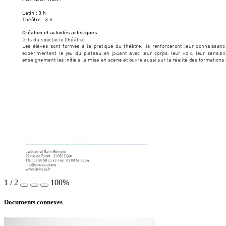
Latin
: 3 h
Théâtre
: 3 h
Créatio
n et a
ctivi
tés a
rtis
tiques
Arts du spectacle (thé
âtre)
Les élèves sont formés
à la pratique du théâtre. Ils renforceront leur connaissance
le jeu du plateau en jouant avec leur corps, leur voix, leur sensibili
expérimente
nt
enseignement les initie à la mise en scène et 
ouvre aussi sur la réalité des for
mations 
1
/
2
100%
Documents connexes