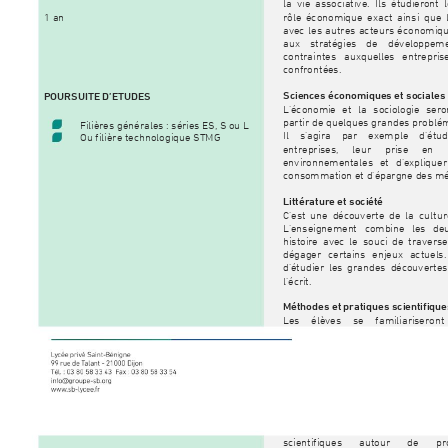
la vie associative. I
ls étudieront
 
1 an
rôle économique exact ainsi q
ue 
avec les autres acteurs écon
omique
aux stratégies d
e développem
contraintes auxq
uel
le
s entrepri
confront
ées.
Scienc
es écon
omiq
ues e
t soc
iale
s 
POURS
UITE D’ETU
DES
L'économie et la sociologie ser
partir de quelques grandes problé
Filières générales
: séries ES, S ou L
Il s'agira par exem
ple d'étu
d
Ou filière technologique STMG
entreprises, leur prise en
 
environnementales et d'expliqu
consommation et d'épargne des m
Littérature
 et socié
té 
C'est une découvert
e de la cultur
L'enseignement combine les deu
histoire avec le souci de travers
dégager certains enjeux actuels.
d'étudier les grandes découvertes,
l'écrit
.
Méthodes et pratiques scientifique
Les élèves se familiarisero
scientifiques autour de p