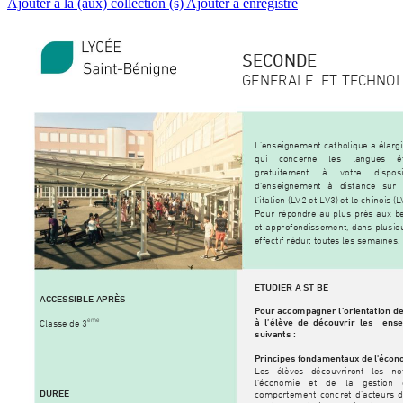
Ajouter à la (aux) collection (s)
Ajouter à enregistré
SECONDE 
GENERALE
ET TECHNO
L'enseignement catho
lique a élarg
qui concerne les langues é
gratuitement à votre dispos
d’enseignement à di
stance sur 
l’italien (
LV2 et L
V3) et le
 chinois
 (L
Pour répondre au plus p
rès aux b
et approfondissement, d
ans plusie
effectif réduit toutes les semaines.
ETUDIER
 A ST BE
ACCES
SIBLE AP
RÈS
Pour accompagner l’orie
ntation d
ème
à l’élève de déco
uvrir l
es  ense
Classe de 3
suivants :
Principes fondamentaux 
de l'écon
Les élèves découvriront les no
l’économie et de la gestion
 
DUREE
comportement 
concret d’acteurs d