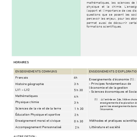
mathématiques, les sciences de l
physique et la chimie. L’ense
l’apport et
 l’importance de ces dis
questions que se posen
t les soc
percevoir les enjeux,
 pour
les abo
permet aussi de découvrir certa
formations scientifiques.
HORAIR
ES
ENSEIGN
EMENTS
 COMMU
NS
ENSEIGN
EMENTS
 D’EXPL
ORATIO
Français
4h
Enseignements d’éc
onomie (1) :
- 
Princi
pes fonda
mentau
x de
Histoire géographie
3 h
l’économie et de la gestion
LV1 
– 
LV2
5 h 30
- 
Sciences
 économiqu
es et Socia
Mathématiques
4 h 
(1)
: à l'
entrée en
 2de, l'él
ève ch
ois
Physiqu
e chimi
e
3 h 
enseig
nement
s d'explo
rati
on 
d
parmi l
es ensei
gnement
s dans
Sciences de la vie et de la terre
1 h 
30
l'écon
omie.
Éducation Physique et spo
rtive
2 h
Enseignement moral et civique
Méthodes et p
ratiques scientifi
0 h 30
Accompag
nement Pe
rsonnali
sé
Littérature et société
2 h
AUTRE OPTION
: 