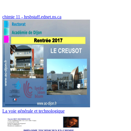
chimie 11 - hrsbstaff.ednet.ns.ca
La voie générale et technologique