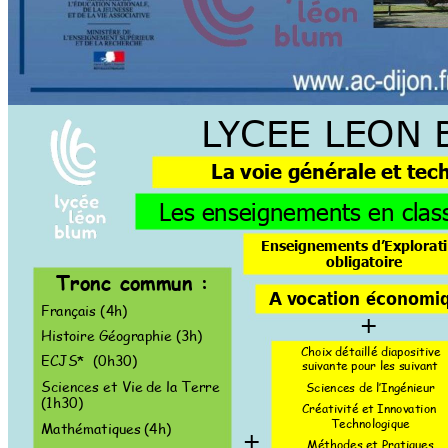
L
YCEE 
LEON 
La voie générale 
et tec
Les enseignements en clas
Enseignements d’Explorat
obligatoire 
Tronc commun 
: 
A
v
ocation 
économiq
Français (4
h) 
+ 
Histoire 
Géographie 
(3h) 
Choix détaillé diapositive 
ECJS* 
 (0h30) 
suivante pour les suivant 
Sciences et Vie 
de la Terre 
Sciences de l’Ingénieur
(1h30) 
Créativité et Innovation 
Technologique 
Mathématiques 
(4h) 
+ 
Méthodes et Pratiques 