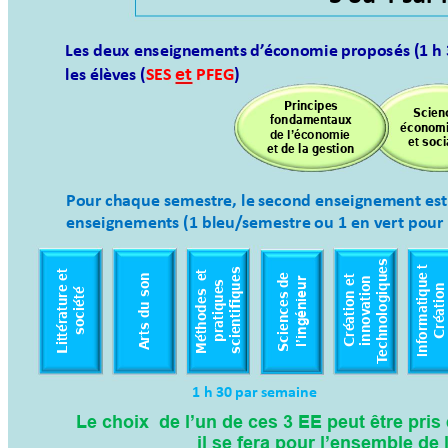
Les deux enseigne
ments
d’
économie 
proposés (1 
h 
et
les élèv
es (
SES 
 PFEG
)
Principes 
Scien
fondamentaux 
économi
de l’économie 
et soci
et de la gestion 
Pour 
chaque 
semestr
e
, le 
second enseigne
men
t est
enseignemen
ts (1 
b
leu/
semes
tr
e 
ou
 1 en vert 
pour 
echnologiques
t 
ues 
et 
 et 
de 
du son 
Informatique 
Création et 
N
innovation 
pratiques 
l’ingénieur
Création
Littérature 
société 
Méthodes 
Sciences 
scientifiq
rts 
A
T
1 h 30 par semaine 
Le choix  de l’un de ce
s 3 EE peut être pris 
il se fera pour l’ensemble de 