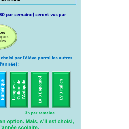
30 par semaine) ser
ont vus 
par 
ces 
ques 
ales  
 
choisi par 
l’
élève parmi les 
autres 
l’
année) :
agnol 
et 
umérique 
V 3 Italien 
de 
ntiquité
 
Langues 
Culture 
3 Esp
l’A
V 
L
L
3h 
par semaine 
en option. Mais, s’il est choisi,
l’année sc
olaire. 