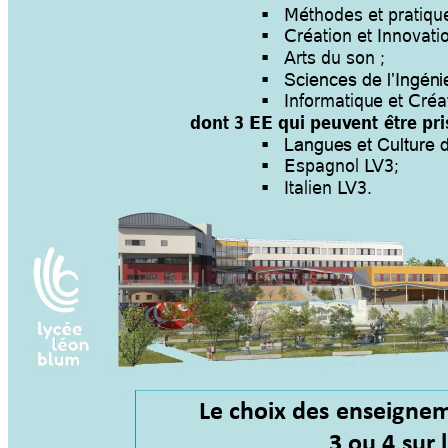
Méthodes et pratique

Création et Innovati

Arts du son ; 


Sciences de l’Ingén
i
Informatiqu
e et Cré

dont 3 EE qui peuv
ent 
être pri

Langue
s et Culture d
Espagnol L
V3;  

Italien L
V3. 

Le choix des enseigne
3 ou 4 sur l