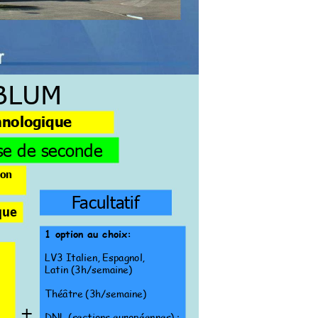
BLUM 
hnologi
que 
se de seconde
ion
F
acultatif 
ue 
1 option au choix:                  
LV3 Italien, 
Espagnol, 
Latin (3h/semaine) 
Théâtre 
(3h/semaine) 
+ 