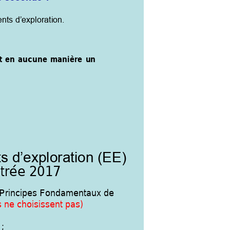
nts d’exploration.
t 
en
aucune 
manière
un
s 
d’explor
ation (EE)
tré
e 2017
Principes Fondamentau
x de 
s ne choisissent pas) 
 ; 