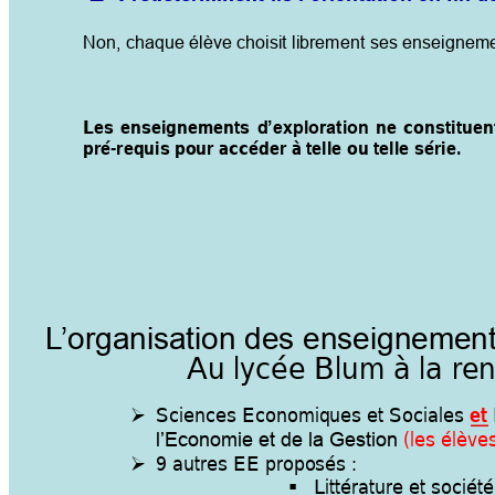
Non, chaque élève choisit librement ses enseigneme
Les 
enseignements 
ne
constitue
n
d’expl
oration
pré-requis 
pour
 accéder à telle 
ou
 telle 
série.
L
’or
ganisation 
des en
seignement
Au lycée Blum 
à la ren
Sciences Economiq
ues et Sociales
et

(les élève
l’Economie
 et de la Gestion 
9 autres EE propo
sés : 

Littérature et société
