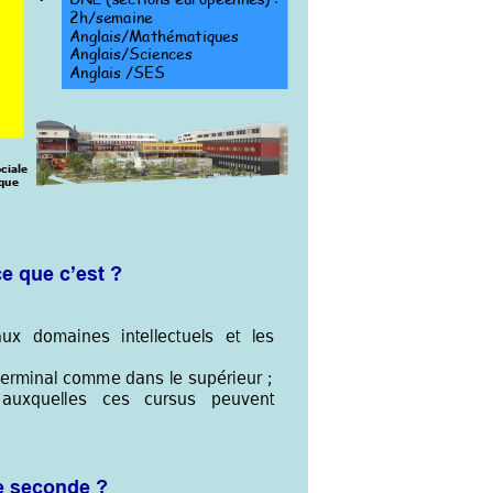
DNL (sections européennes) 
: 
2h/semaine 
Anglais/Mathématiques 
Anglais/Sciences 
Anglais /SES 
ciale 
ique
ce que c’est ?
ux 
domai
nes 
intellectuels 
et
les 
 terminal comm
e 
dans
le
 supérieur
 ; 
auxquelles
ces 
cursus 
peuvent 
 de seconde ?