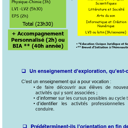
Physique-Chimie 
(3h) 
Scientifiques 
LV1 
–
LV2
 (5h30) 
 Littérature et Société 
Arts du son  
EPS (2h) 
Informatique et Création 
T
otal (23h30) 
Numérique 
LV3 ou latin (3h/semain
e) 
+ Accompagnement 
Personnalisé (2h) 
ou 
 *Education Civique Juridique et So
•
BIA ** (40h année) 
** Brevet d’Initiation à l’Aéronaut
•
-

Un enseignement d’exploration, qu’est
C’est un enseignement qui
 a pour vocation :
de
faire 
découv
rir 
aux
élèves 
de
nouvea
•
activités
qui
 y
 sont
 associ
ées ; 
sur l
es cursus possi
bles 
au
 cycle
•
d’informer
les 
activités 
professionnelles 
•
d’identifier
conduire.
Prédéterminent-

ils l’orientation en fin