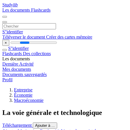
Study
lib
Les documents
Flashcards
S''identifier
Téléverser le document
Créer des cartes mémoire
×
S''identifier
Flashcards
Des collections
Les documents
Dernière Activité
Mes documents
Documents sauvegardés
Profil
Entreprise
Économie
Macroéconomie
La voie générale et technologique
Téléchargement
Ajouter à ...