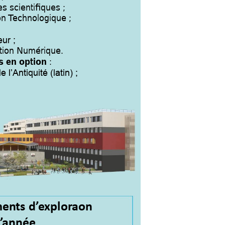
s scientifiq
ues ;
on
 T
echnolo
gique ; 
eur ;
ation Numé
rique. 
: 
s en opti
on 
e l’Antiquité (latin) ;
men
ts 
d’
e
xplor
ation
’
année