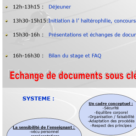
12h
-13h15 :
Déjeuner
13h30-15h15:
Initiation 
à l’ haltérophilie
, 
concours
15h30-16h :
Présentations 
et échanges 
de docu
16h
-16h30 
:
Bilan 
du stage et F
AQ
SYSTEME 
:
Un cadre conceptuel :
-Sécurit
é
-Equilib
re 
corpore
l
-Organisation 
/ faisabilité
-
Adapt
ation 
des procédés
-Respect
 des principes
La sensibilité de l’enseignant :
-
vécu personnel