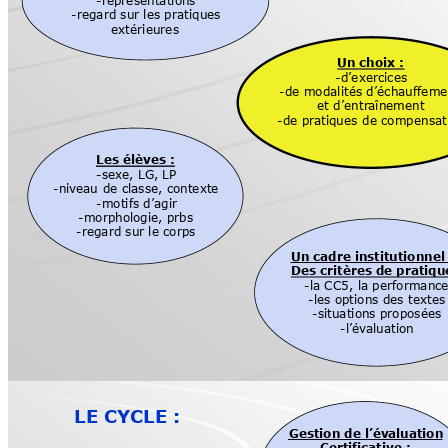
-représentations
-regard sur les pratiqu
es
extérieures
Un choix :
-
d’exercices
-
de modalités d’échauffeme
et d’entr
aînement
-de prat
iques 
de compensat
Les élèves :
-sexe, LG, 
LP
-niv
eau 
de classe, contexte
-
motifs d’agir
-morphologie, prbs
-regard sur le corps
Un cadre institutionnel
Des critères de pratiqu
-la CC5, la performanc
-les options des textes
-situations
proposée
s
-
l’év
aluation
LE CYCLE :
Gestion de l’évaluation