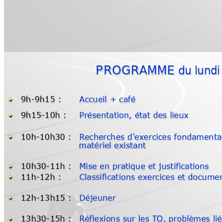
PROGRAMME du lundi 
9h
-9h15 :
Accueil 
+ café
9h15-10h :
Présentation, état des 
lieux
10h
-10h30 :
R
echerche
s 
d’exercices 
fondamenta
matériel existant
10h30-11h :
Mise 
en prati
que et justifications
11h
-12h :
Classifications 
exercices 
et docume
12h
-13h15 :
Déjeuner
13h30-15h :
Réflexions 
sur 
les T
O,
 problèmes 
li