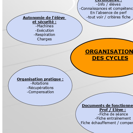
Certificative :
-Info / élèves
-Connaissances et compétenc
En l’absence de perf
-tout voir / critères fiche
Autonomie de l’élève 
et sécurité :
-Machines
-Exécution
-Respir
ation
Charges
ORGANISATION
DES CYCLES
Organisation pratique :
-Rot
ations 
-Récupérat
ions
-Compensation
Documents de fonctionn
Prof / Elève :
-Fiche de séance
-Fiche entraîn
ement
Fiche échauffement / compe