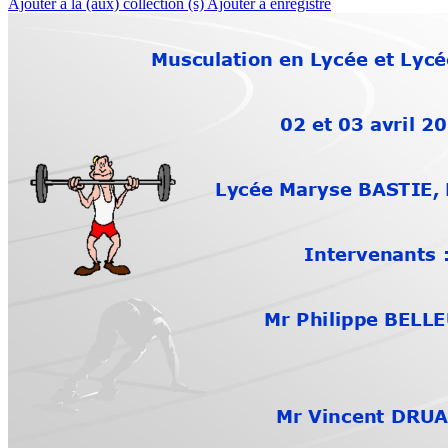
Ajouter à la (aux) collection (s)
Ajouter à enregistré
Musculation en Lycée et L
ycé
02 et 03 av
ril 2
Lycée Maryse BASTIE,
Intervenants 
Mr Philippe BELL
Mr Vincent DRU