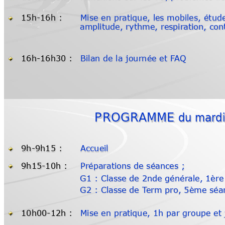
15h
-16h :
Mise en pratique,
les mobiles, 
étud
amplitude, 
rythme, 
respirati
on, 
con
16h
-16h30 :
Bilan de la 
journée et F
AQ
PROGRAMME du mardi 
9h
-9h15 :
Accueil 
9h15-10h :
Préparati
ons 
de séances 
;
G1 : Classe de 2nde générale, 1ère
G2 : Classe de T
erm pro, 5ème séa
10h00-12h :
Mise 
en prati
que, 
1h par groupe 
et 