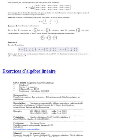
Exercices d`algèbre linéaire