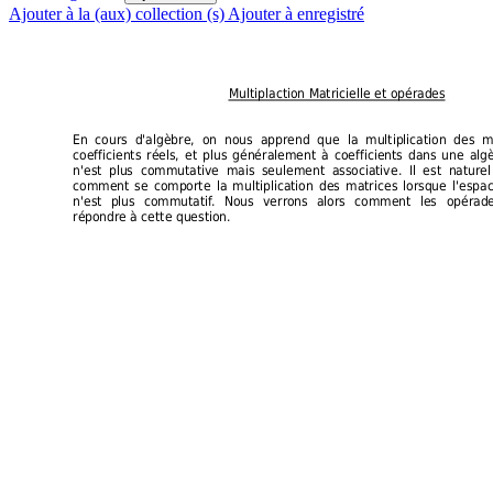
Ajouter à la (aux) collection (s)
Ajouter à enregistré
Multiplaction Matricielle et opérades
En
cours
d'algèbre,
on
nous
apprend
que
la
multiplication
des
m
coefficients
rée
ls,
et
plus
généralement
à
coefficients
dans
une
alg
n'est
plus
commutative
mais
seulement
associative.
Il
es
t
naturel
comment
se
comporte
la
multiplication
d
e
s
matrices
lorsque
l'espa
n'est
plus
commutatif
.
Nous
verr
ons
alors
comment
les
opérad
ré
pondre 
à cette question.