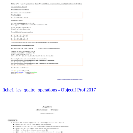
fiche1_les_quatre_operations - Objectif Prof 2017