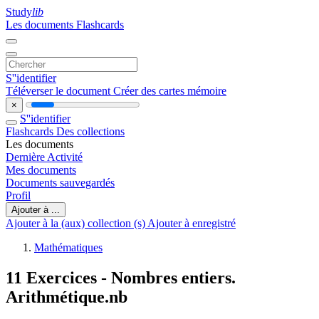
Study
lib
Les documents
Flashcards
S''identifier
Téléverser le document
Créer des cartes mémoire
×
S''identifier
Flashcards
Des collections
Les documents
Dernière Activité
Mes documents
Documents sauvegardés
Profil
Ajouter à ...
Ajouter à la (aux) collection (s)
Ajouter à enregistré
Mathématiques
11 Exercices - Nombres entiers.
Arithmétique.nb