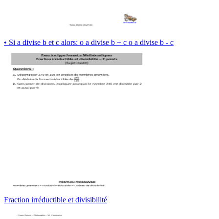
• Si a divise b et c alors: o a divise b + c o a divise b - c
Fraction irréductible et divisibilité