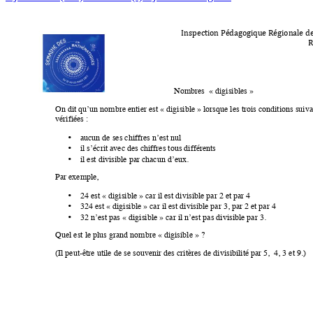
Inspection*Pédagogique*Régionale*d
R
Nombres  « digisibles » 
On dit qu’un nombre entier est « digisible » lorsque les trois conditions suiva
vérifiées : 
•
aucun de ses chiffres n’est nul 
•
il s’écrit avec des chiffres tous différents 
•
il est divisible par chacun d’eux. 
Par exemple,
•
24 est « digisible » car il est divisible par 2 et par 4 
•
324 est « digisible » car il est divisible par 3, par 2 et par 4 
•
32 n’est pas « digisible » car il n’est pas divisible par 3. 
Quel est le plus grand nombre « digisible » ? 
(Il peut-être utile de se souvenir des critères de divisibilité par 5,  4, 3 et 9.) 
*