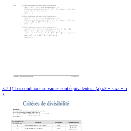
3.7 1) Les conditions suivantes sont équivalentes : (a) x3 + k x2 − 5
x