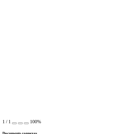
1
/
1
100%
Documents connexes