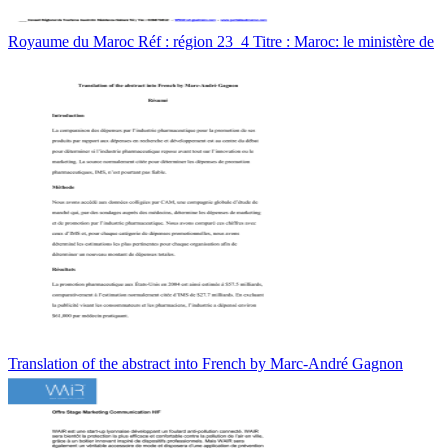
Royaume du Maroc Réf : région 23_4 Titre : Maroc: le ministère de
Translation of the abstract into French by Marc-André Gagnon