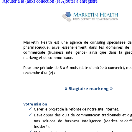
Ajouter à la (aux) collection (s)
Ajouter à enregistré
MarketIn 
Health 
est 
une 
agence 
de 
consulting 
spécialisée 
da
pharmaceu
tique
, 
active 
essentiellement 
dan
s 
les 
domaines 
de 
commerciale 
(business 
intelligence) 
ainsi 
que 
dans 
l
a 
gesti
marketing et
 de communic
ation.   
Pour 
une 
période 
de
3 
à 
6 
mois 
(date 
d
’
entrée
à 
convenir)
, 
n
o
recherch
e 
d’un(e)
 : 
« Stagiaire marketing »
Votre mission

Gérer le projet 
de la refonte de 
notre site intern
et. 

Développer 
des 
outils 
de 
commu
nication 
traditionnels 
et 
dig
no
s 
solutions 
de 
b
usiness 
intelligence
(Market-Insider®
Insider®). 