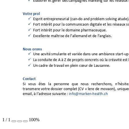

Elaborer et gérer 
de
s c
ampagnes m
arketing sur les réseaux 
Votre profil 

Esprit entrep
reneurial (c
an
-d
o and problem solving 
attitude)

Fort intérêt pour 
la commun
ication digitale et 
les réseaux s

Fort intérêt pour 
le domaine ph
armaceutique. 

Excellente m
aîtrise de 
l’alleman
d
 et de l
’
anglais. 
Nous offrons 

Un
e activité 
stimulante et variée 
dans une ambiance 
start-
up

L
a 
conduite
 de A à Z de projets c
oncrets où la créativité
 est

U
n 
cadre de travail e
n plein 
cœur
 de Lausanne. 
Contact 
Si 
vous 
ête
s 
la 
personne 
que 
nous 
recherchons, 
n’hésite
transmettre 
votre 
dossier 
complet 
(C
V 
+ 
lettre 
de 
motivation), 
unique
email, 
à l’ad
resse suivante
: 
info@marketi
n-health.ch
1
/
1
100%