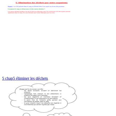
5 chap5 éliminer les déchets