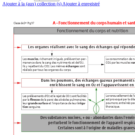
Ajouter à la (aux) collection (s)
Ajouter à enregistré
A - F
onc
tionnement du corps humain et san
e
Classe de
5
Prg 97
F
onctionnement du corps et nutrition
Les organes réalisen
t av
ec le sang des échanges qui réponde
Les
,
 richement irrigués,
 prélèvent en per-
La consommation de nu
muscles
manence dans le sang des nutriments et del'O
. 
CO
 par les muscles 
var
2
2
Ils y rejettent du CO
.
 Les mêmes 
 sont 
échanges
2
réalisés par tous les organes du corps
.
Dans les poumons,
 des échanges gazeux permanents
enrichissent le sang en O
 et l'appauvrissent en
2
Le renouv
ellement de l'a
Les prélèv
ements d'O
 et le rejet de C
O
 sont facilités 
2
2
est prov
oqué par la dila
par la 
 de la paroi des alvéoles pulmonaires
,
finesse
poumons,
 entraînés p
leur 
 et l'impor
tance de leur 
grande surface
irriga-
thoracique.
 sanguine.
tion
Des substances nociv
es,
 + ou - abondantes dans l'en
vi
per
turbent le fonctionnement de l'appareil r
espir
 C
er
taines sont à l'origine de maladies gra
ves