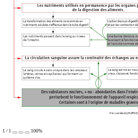
Les nutriments utilisés en permanenc
e par les organes
de la digestion des aliments.
La transformation des aliments consommés en
L'action des sucs digestifs
nutriments solubles s'effectue dans le tube digestif
.
et par les contraction de
Les nutriments passent dans le sang au niv
eau
Une bonne denture
,
 u
de l'intestin.
favorisent le f
onctionne
et l'activité normale d
La circulation sanguine assur
e la continuité des échanges au n
Le sang est mis en mo
Le sang circule à sens unique dans les v
aisseaux
creux,
 cloisonné,
 fonct
(artères,
 veines et capillaires) qui forment un
système clos.
Des substances nociv
es,
 + ou - abondantes dans l'en
vi
per
turbent le fonctionnement de l'appareil r
espir
 C
er
taines sont à l'origine de maladies gra
ves
© Sur une idée de JM LÉPOUC
1
/
1
100%