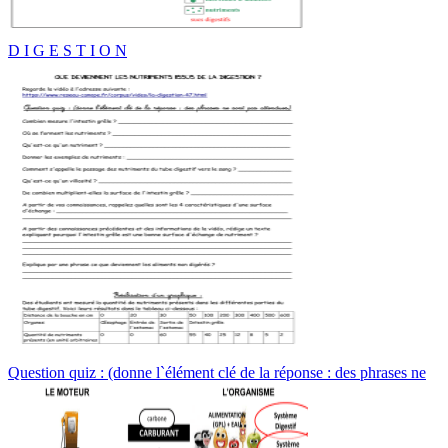
D I G E S T I O N
Question quiz : (donne l`élément clé de la réponse : des phrases ne