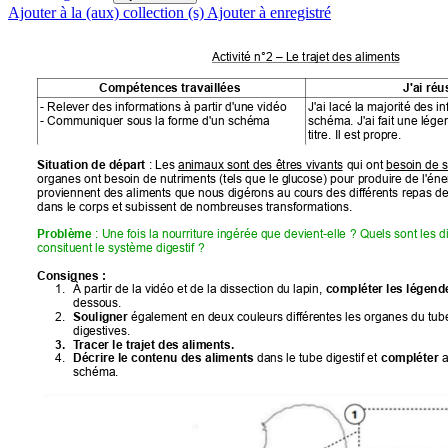
Ajouter à la (aux) collection (s)
Ajouter à enregistré
Activité n°2 – Le trajet des aliments
Compétences travaillées 
J'ai réu
- Relever des informations à partir d'une vidéo 
J'ai lacé la majorité des i
- Communiquer sous la forme d'un schéma
schéma. J'ai fait une lég
titre. Il est propre. 
 : Les animaux sont des êtres vivants
 qui ont besoin de s
Situation de départ
organes ont besoin de nutriments (tels que le g
lucose) pour produire de l'éne
proviennent des aliments que nous digér
ons au cours des dif
férents repas de 
dans le corps et subissent de nombreuses transformations. 
: Une fois la nourriture ingérée que devient-elle
 ? Quels sont les di
Problème 
consituent le système digestif ? 
Consignes : 
1.
À partir de la vidéo et de la dissection du lap
in, 
compléter les légend
dessous.
2. 
 également en deux couleurs dif
férentes les organes du tube
Souligner
digestives.
3.
T
racer le trajet des aliments.
4. 
 dans le tube digestif et 
 a
Décrire le contenu des aliments
compléter
schéma. 