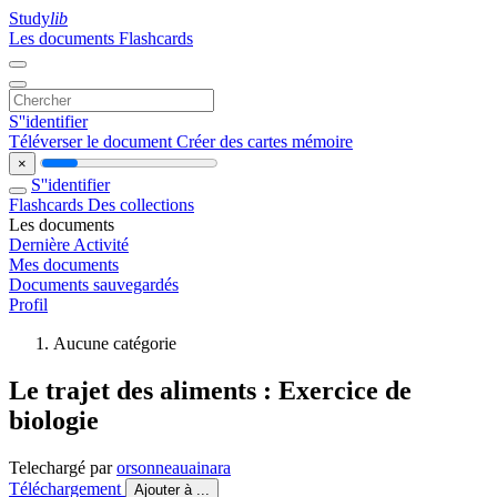
Study
lib
Les documents
Flashcards
S''identifier
Téléverser le document
Créer des cartes mémoire
×
S''identifier
Flashcards
Des collections
Les documents
Dernière Activité
Mes documents
Documents sauvegardés
Profil
Aucune catégorie
Le trajet des aliments : Exercice de
biologie
Telechargé par
orsonneauainara
Téléchargement
Ajouter à ...