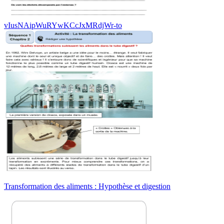
vIusNAipWuRYwKCcJxMRdjWr-to
Transformation des aliments : Hypothèse et digestion