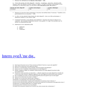
Interro systÃ¨me dig..