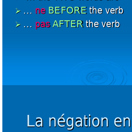
ne 
BEFORE 
the verb
… 

pas 
AFTER 
the verb
… 

La 
négation 
en