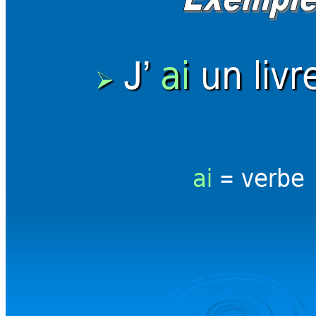
ai 
un livr
J’ 

ai 
= verbe