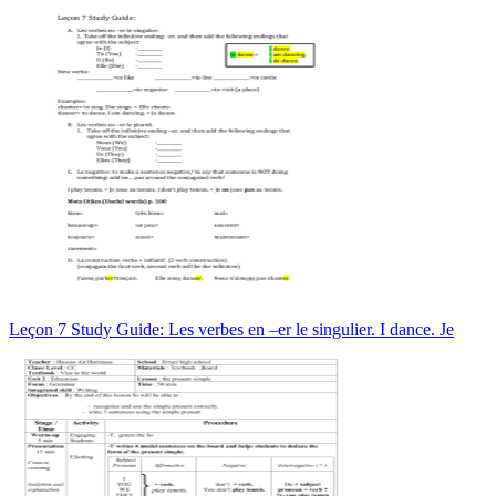
Leçon 7 Study Guide: Les verbes en –er le singulier. I dance. Je