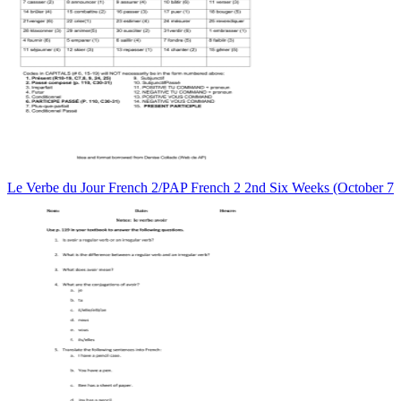
Le Verbe du Jour French 2/PAP French 2 2nd Six Weeks (October 7