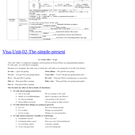
Visa-Unit-02-The-simple-present