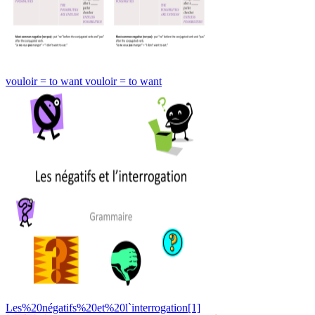
vouloir = to want vouloir = to want
Les%20négatifs%20et%20l`interrogation[1]