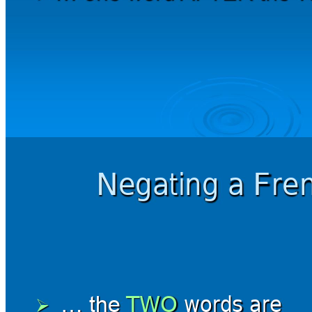
Negating a Fre
TWO 
words 
are
… the 
