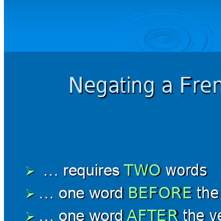
Negating a Fre
TWO 
words
… require
s 

BEFORE 
the
… one 
word 

AFTER 
the 
v
… one 
word 
