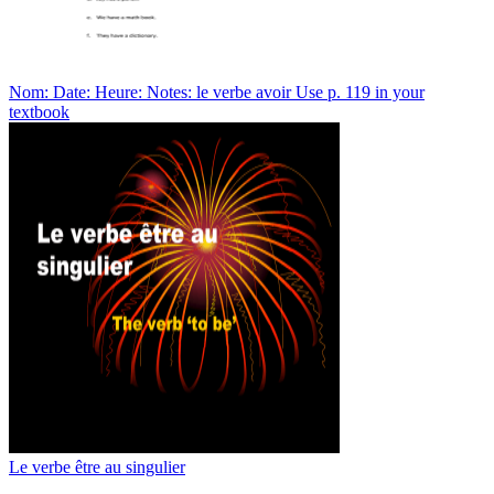
Nom: Date: Heure: Notes: le verbe avoir Use p. 119 in your
textbook
Le verbe être au singulier