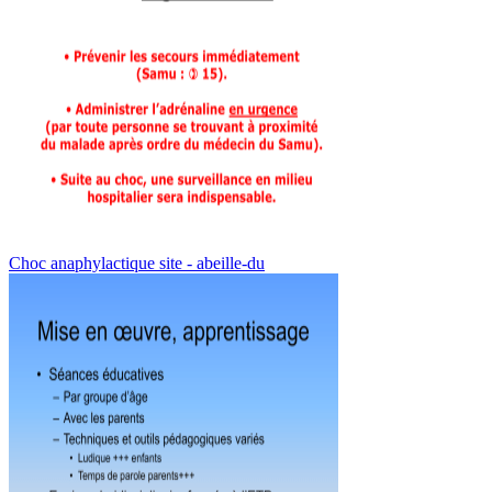
Choc anaphylactique site - abeille-du