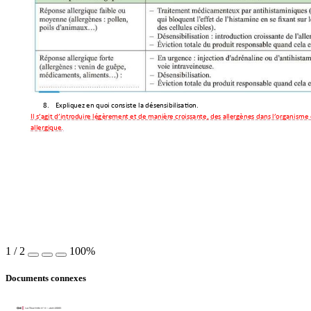
8.
Expliquez en quoi 
consiste la désensibilisati
on. 
Il s’agit d’intr
oduire légèrement
 et de manière cr
oissante, des
 allergènes dans l’
organisme 
allergique.  
1
/
2
100%
Documents connexes