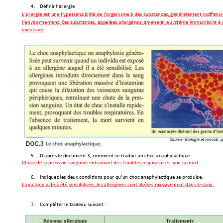
4.
Définir l’all
ergi
e : 
L’allergie est un
e hypersensib
ilité de l’organis
me à des substances,
 généralem
ent inoffensi
l’environnement. C
es substances, appel
é
es 
allergènes
, 
amènent le 
sys
tème immu
nitaire
 à
excessive. 
5.
D’après le d
ocument 3, com
ment se traduit un cho
c anaphylactiqu
e. 
Chute de la pressi
on sanguin
e entrainant des troubles 
respiratoires 
 voir la mort.  
6.
Indiquez les 
deux c
onditions pour qu’u
n choc anaphyl
actique se produise.
La victime a déjà 
été sensib
ilisée, les allerg
ènes sont libérés massivement
 dans le sang.  
7.
Compléter le 
tableau suiva
nt : 